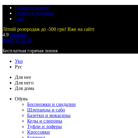
Обмен и возврат
Оплата и доставка
Гурт
Літній розпродаж до -500 грн! Вже на сайті
4.9
Отзывы
0 800 50 97 97
Бесплатная горячая линия
Укр
Рус
Для нее
Для него
Для дома
Обувь
Босоножки и сандалии
Шлепанцы и сабо
Балетки и мокасины
Кеды и слипоны
Туфли и лоферы
Кроссовки
Ботинки