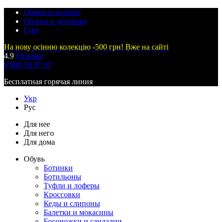
Обмен и возврат
Оплата и доставка
Гурт
На нову осінню колекцію -500 грн! Вже на сайті
4.9
Отзывы
0 800 50 97 97
Бесплатная горячая линия
Укр
Рус
Для нее
Для него
Для дома
Обувь
Ботинки
Ботильоны
Туфли и лоферы
Кроссовки
Кеды и слипоны
Балетки и мокасины
Босоножки и сандалии