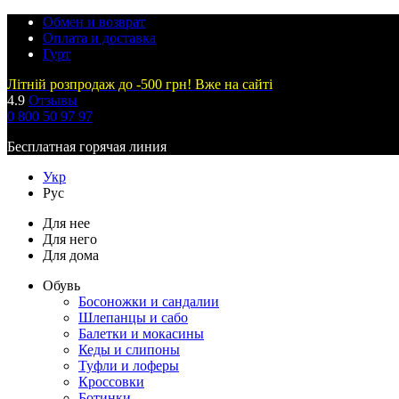
Обмен и возврат
Оплата и доставка
Гурт
Літній розпродаж до -500 грн! Вже на сайті
4.9
Отзывы
0 800 50 97 97
Бесплатная горячая линия
Укр
Рус
Для нее
Для него
Для дома
Обувь
Босоножки и сандалии
Шлепанцы и сабо
Балетки и мокасины
Кеды и слипоны
Туфли и лоферы
Кроссовки
Ботинки