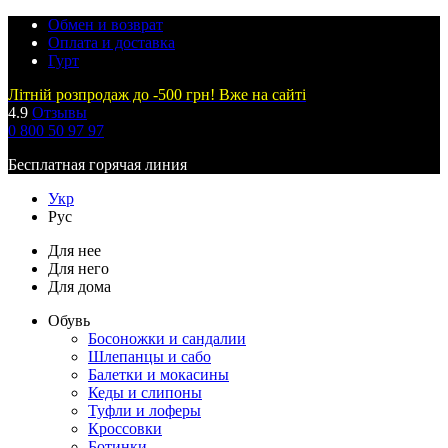
Обмен и возврат
Оплата и доставка
Гурт
Літній розпродаж до -500 грн! Вже на сайті
4.9
Отзывы
0 800 50 97 97
Бесплатная горячая линия
Укр
Рус
Для нее
Для него
Для дома
Обувь
Босоножки и сандалии
Шлепанцы и сабо
Балетки и мокасины
Кеды и слипоны
Туфли и лоферы
Кроссовки
Ботинки