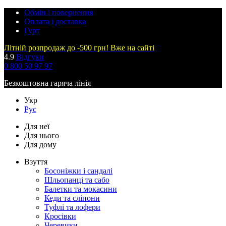
Обмін і повернення
Оплата і доставка
Гурт
Літній розпродаж до -500 грн! Вже на сайті
4.9
Відгуки
0 800 50 97 97
Безкоштовна гаряча лінія
Укр
Рус
Для неї
Для нього
Для дому
Взуття
Босоніжки і сандалі
Шльопанці та сабо
Балетки та мокасини
Кеди та сліпони
Туфлі та лофери
Кросівки
Черевики