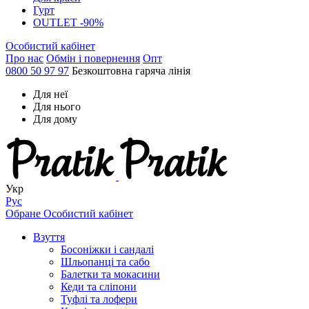
Гурт
OUTLET -90%
Особистий кабінет
Про нас
Обмін і повернення
Опт
0800 50 97 97
Безкоштовна гаряча лінія
Для неї
Для нього
Для дому
Укр
Рус
Обране
Особистий кабінет
Взуття
Босоніжки і сандалі
Шльопанці та сабо
Балетки та мокасини
Кеди та сліпони
Туфлі та лофери