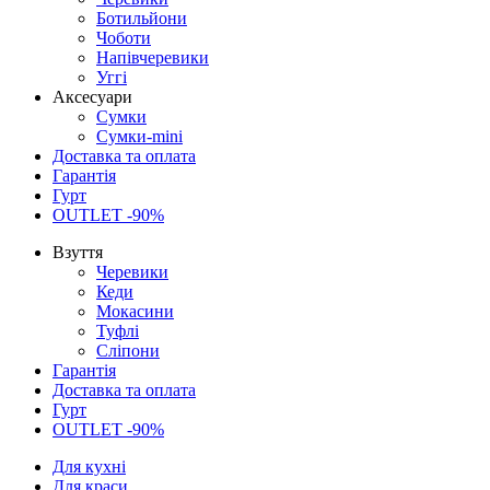
Ботильйони
Чоботи
Напівчеревики
Уггі
Аксесуари
Сумки
Сумки-mini
Доставка та оплата
Гарантія
Гурт
OUTLET -90%
Взуття
Черевики
Кеди
Мокасини
Туфлі
Сліпони
Гарантія
Доставка та оплата
Гурт
OUTLET -90%
Для кухні
Для краси