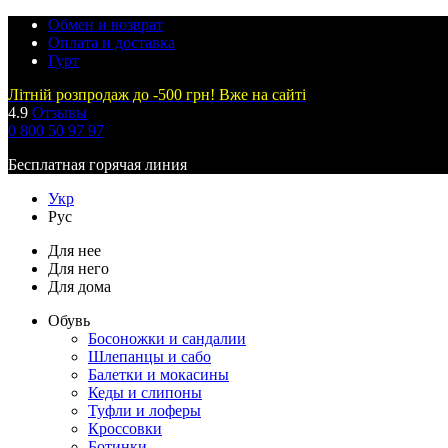
Обмен и возврат
Оплата и доставка
Гурт
Літній розпродаж до -500 грн! Вже на сайті
4.9
Отзывы
0 800 50 97 97
Бесплатная горячая линия
Укр
Рус
Для нее
Для него
Для дома
Обувь
Босоножки и сандалии
Шлепанцы и сабо
Балетки и мокасины
Кеды и слипоны
Туфли и лоферы
Кроссовки
Ботинки