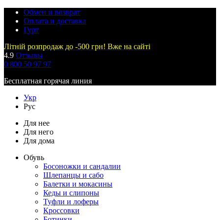
Обмен и возврат
Оплата и доставка
Гурт
Літній розпродаж до -500 грн! Вже на сайті
4.9
Отзывы
0 800 50 97 97
Бесплатная горячая линия
Укр
Рус
Для нее
Для него
Для дома
Обувь
Босоножки и сандалии
Шлепанцы и сабо
Балетки и мокасины
Кеды и слипоны
Туфли и лоферы
Кроссовки
Ботинки