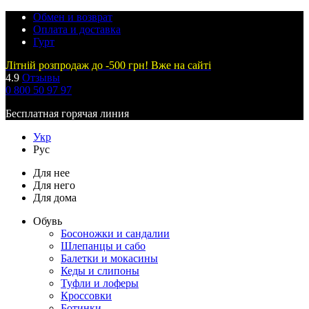
Обмен и возврат
Оплата и доставка
Гурт
Літній розпродаж до -500 грн! Вже на сайті
4.9
Отзывы
0 800 50 97 97
Бесплатная горячая линия
Укр
Рус
Для нее
Для него
Для дома
Обувь
Босоножки и сандалии
Шлепанцы и сабо
Балетки и мокасины
Кеды и слипоны
Туфли и лоферы
Кроссовки
Ботинки