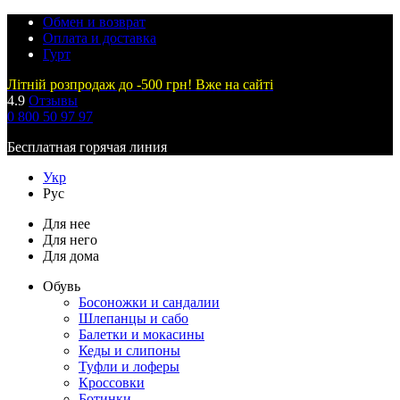
Обмен и возврат
Оплата и доставка
Гурт
Літній розпродаж до -500 грн! Вже на сайті
4.9
Отзывы
0 800 50 97 97
Бесплатная горячая линия
Укр
Рус
Для нее
Для него
Для дома
Обувь
Босоножки и сандалии
Шлепанцы и сабо
Балетки и мокасины
Кеды и слипоны
Туфли и лоферы
Кроссовки
Ботинки