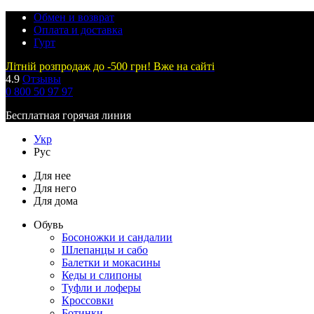
Обмен и возврат
Оплата и доставка
Гурт
Літній розпродаж до -500 грн! Вже на сайті
4.9
Отзывы
0 800 50 97 97
Бесплатная горячая линия
Укр
Рус
Для нее
Для него
Для дома
Обувь
Босоножки и сандалии
Шлепанцы и сабо
Балетки и мокасины
Кеды и слипоны
Туфли и лоферы
Кроссовки
Ботинки