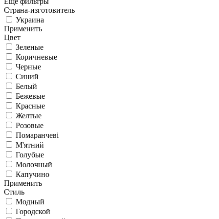
Еще фильтры
Страна-изготовитель
Украина
Применить
Цвет
Зеленые
Коричневые
Черные
Синий
Белый
Бежевые
Красные
Желтые
Розовые
Помаранчеві
М'ятний
Голубые
Молочный
Капучино
Применить
Стиль
Модный
Городской