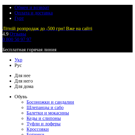
Обмен и возврат
Оплата и доставка
Гурт
Літній розпродаж до -500 грн! Вже на сайті
4.9
Отзывы
0 800 50 97 97
Бесплатная горячая линия
Укр
Рус
Для нее
Для него
Для дома
Обувь
Босоножки и сандалии
Шлепанцы и сабо
Балетки и мокасины
Кеды и слипоны
Туфли и лоферы
Кроссовки
Ботинки