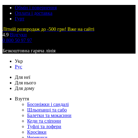
Обмін і повернення
Оплата і доставка
Гурт
Літній розпродаж до -500 грн! Вже на сайті
4.9
Відгуки
0 800 50 97 97
Безкоштовна гаряча лінія
Укр
Рус
Для неї
Для нього
Для дому
Взуття
Босоніжки і сандалі
Шльопанці та сабо
Балетки та мокасини
Кеди та сліпони
Туфлі та лофери
Кросівки
Черевики