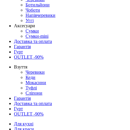
Ботильйони
Чоботи
Напівчеревики
Уггі
Аксесуари
Сумки
Сумки-mini
Доставка та оплата
Гарантія
Гурт
OUTLET -90%
Взуття
Черевики
Кеди
Мокасини
Туфлі
Сліпони
Гарантія
Доставка та оплата
Гурт
OUTLET -90%
Для кухні
Для краси