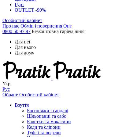
Гурт
OUTLET -90%
Особистий кабінет
Про нас
Обмін і повернення
Опт
0800 50 97 97
Безкоштовна гаряча лінія
Для неї
Для нього
Для дому
Укр
Рус
Обране
Особистий кабінет
Взуття
Босоніжки і сандалі
Шльопанці та сабо
Балетки та мокасини
Кеди та сліпони
Туфлі та лофери