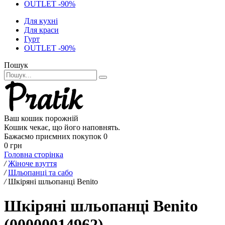
OUTLET -90%
Для кухні
Для краси
Гурт
OUTLET -90%
Пошук
Ваш кошик порожній
Кошик чекає, що його наповнять.
Бажаємо приємних покупок
0
0 грн
Головна сторінка
/
Жіноче взуття
/
Шльопанці та сабо
/
Шкіряні шльопанці Benito
Шкіряні шльопанці Benito
(00000014962)