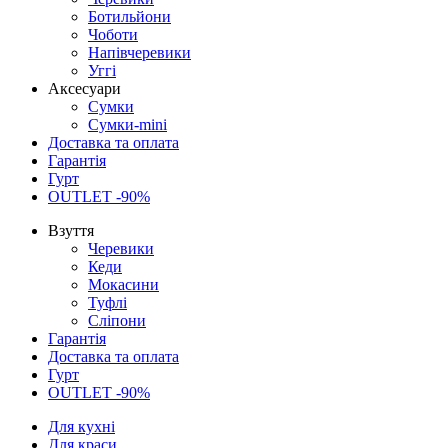
Ботильйони
Чоботи
Напівчеревики
Уггі
Аксесуари
Сумки
Сумки-mini
Доставка та оплата
Гарантія
Гурт
OUTLET -90%
Взуття
Черевики
Кеди
Мокасини
Туфлі
Сліпони
Гарантія
Доставка та оплата
Гурт
OUTLET -90%
Для кухні
Для краси