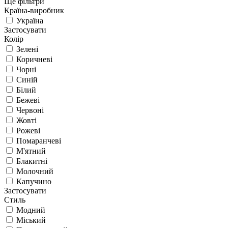
Ще фільтри
Країна-виробник
Україна
Застосувати
Колір
Зелені
Коричневі
Чорні
Синій
Білий
Бежеві
Червоні
Жовті
Рожеві
Помаранчеві
М'ятний
Блакитні
Молочний
Капучино
Застосувати
Стиль
Модний
Міський