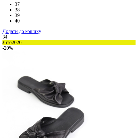
37
38
39
40
Додати до кошику
34
Літо2026
-20%