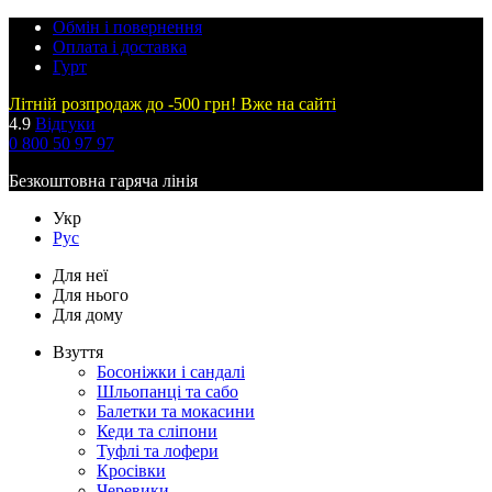
Обмін і повернення
Оплата і доставка
Гурт
Літній розпродаж до -500 грн! Вже на сайті
4.9
Відгуки
0 800 50 97 97
Безкоштовна гаряча лінія
Укр
Рус
Для неї
Для нього
Для дому
Взуття
Босоніжки і сандалі
Шльопанці та сабо
Балетки та мокасини
Кеди та сліпони
Туфлі та лофери
Кросівки
Черевики