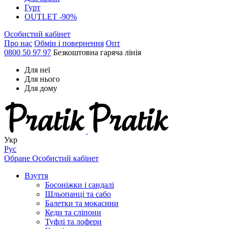
Гурт
OUTLET -90%
Особистий кабінет
Про нас
Обмін і повернення
Опт
0800 50 97 97
Безкоштовна гаряча лінія
Для неї
Для нього
Для дому
Укр
Рус
Обране
Особистий кабінет
Взуття
Босоніжки і сандалі
Шльопанці та сабо
Балетки та мокасини
Кеди та сліпони
Туфлі та лофери