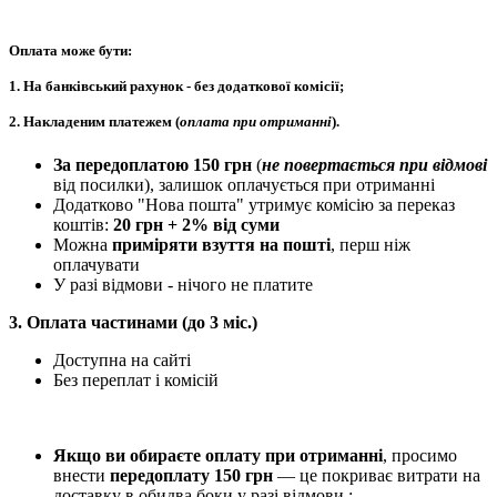
Оплата може бути:
1. На банківський рахунок - без додаткової комісії;
2. Накладеним платежем
(
оплата при отриманні
).
За передоплатою 150 грн
(
не повертається при відмов
і
від посилки), залишок оплачується при отриманні
Додатково "Нова пошта" утримує комісію за переказ
коштів:
20 грн + 2% від суми
Можна
приміряти взуття на пошті
, перш ніж
оплачувати
У разі відмови - нічого не платите
3. Оплата частинами (до 3 міс.)
Доступна на сайті
Без переплат і комісій
Якщо ви обираєте оплату при отриманні
, просимо
внести
передоплату 150 грн
— це покриває витрати на
доставку в обидва боки у разі відмови.;