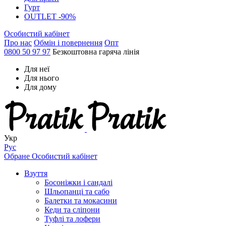
Гурт
OUTLET -90%
Особистий кабінет
Про нас
Обмін і повернення
Опт
0800 50 97 97
Безкоштовна гаряча лінія
Для неї
Для нього
Для дому
Укр
Рус
Обране
Особистий кабінет
Взуття
Босоніжки і сандалі
Шльопанці та сабо
Балетки та мокасини
Кеди та сліпони
Туфлі та лофери