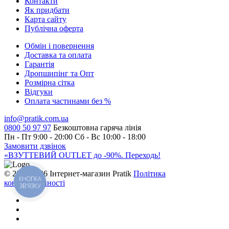
Контакти
Як придбати
Карта сайту
Публiчна оферта
Обмін і повернення
Доставка та оплата
Гарантiя
Дропшипінг та Опт
Розмірна сітка
Відгуки
Оплата частинами без %
info@pratik.com.ua
0800 50 97 97
Безкоштовна гаряча лінія
Пн - Пт 9:00 - 20:00
Сб - Вс 10:00 - 18:00
Замовити дзвінок
«ВЗУТТЕВИЙ OUTLET до -90%. Переходь!
© 2015-2026 Інтернет-магазин Pratik
Політика
КНОПКА
конфіденційності
ЗВ'ЯЗКУ