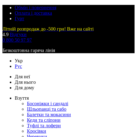
Обмін і повернення
Оплата і доставка
Гурт
Літній розпродаж до -500 грн! Вже на сайті
4.9
Відгуки
0 800 50 97 97
Безкоштовна гаряча лінія
Укр
Рус
Для неї
Для нього
Для дому
Взуття
Босоніжки і сандалі
Шльопанці та сабо
Балетки та мокасини
Кеди та сліпони
Туфлі та лофери
Кросівки
Черевики