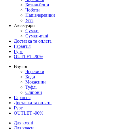
Ботильйони
Чоботи
Напівчеревики
Уггі
Аксесуари
Сумки
Сумки-mini
Доставка та оплата
Гарантія
Гурт
OUTLET -90%
Взуття
Черевики
Кеди
Мокасини
Туфлі
Сліпони
Гарантія
Доставка та оплата
Гурт
OUTLET -90%
Для кухні
Для краси