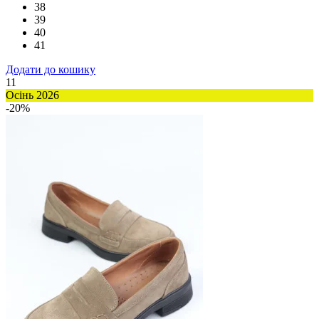
38
39
40
41
Додати до кошику
11
Осінь 2026
-20%