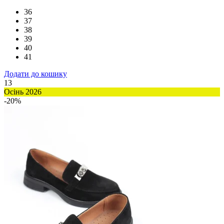
36
37
38
39
40
41
Додати до кошику
13
Осінь 2026
-20%