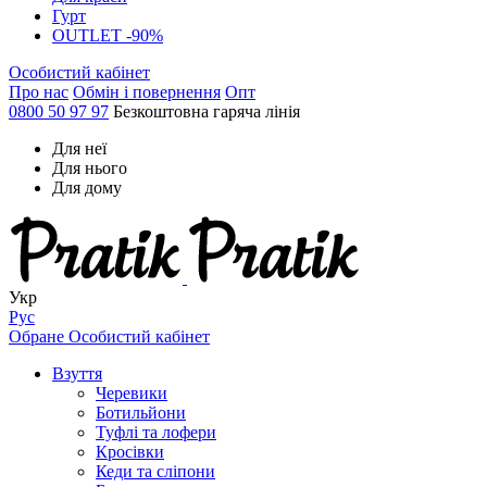
Гурт
OUTLET -90%
Особистий кабінет
Про нас
Обмін і повернення
Опт
0800 50 97 97
Безкоштовна гаряча лінія
Для неї
Для нього
Для дому
Укр
Рус
Обране
Особистий кабінет
Взуття
Черевики
Ботильйони
Туфлі та лофери
Кросівки
Кеди та сліпони