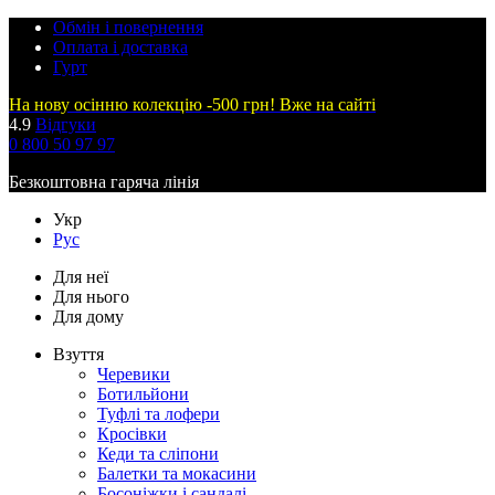
Обмін і повернення
Оплата і доставка
Гурт
На нову осінню колекцію -500 грн! Вже на сайті
4.9
Відгуки
0 800 50 97 97
Безкоштовна гаряча лінія
Укр
Рус
Для неї
Для нього
Для дому
Взуття
Черевики
Ботильйони
Туфлі та лофери
Кросівки
Кеди та сліпони
Балетки та мокасини
Босоніжки і сандалі