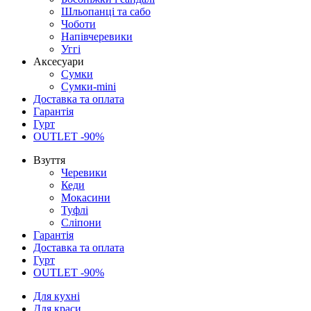
Шльопанці та сабо
Чоботи
Напівчеревики
Уггі
Аксесуари
Сумки
Сумки-mini
Доставка та оплата
Гарантія
Гурт
OUTLET -90%
Взуття
Черевики
Кеди
Мокасини
Туфлі
Сліпони
Гарантія
Доставка та оплата
Гурт
OUTLET -90%
Для кухні
Для краси