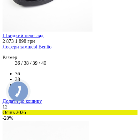
Швидкий перегляд
2 873
1 898 грн
Лофери замшеві Benito
Размер
36 / 38 / 39 / 40
36
38
39
40
Додати до кошику
12
Осінь 2026
-20%