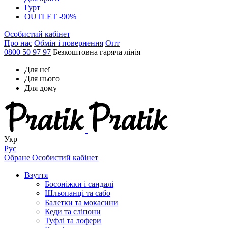
Гурт
OUTLET -90%
Особистий кабінет
Про нас
Обмін і повернення
Опт
0800 50 97 97
Безкоштовна гаряча лінія
Для неї
Для нього
Для дому
Укр
Рус
Обране
Особистий кабінет
Взуття
Босоніжки і сандалі
Шльопанці та сабо
Балетки та мокасини
Кеди та сліпони
Туфлі та лофери