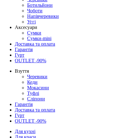
Ботильйони
Чоботи
Напівчеревики
Уггі
Аксесуари
Сумки
Сумки-mini
Доставка та оплата
Гарантія
Гурт
OUTLET -90%
Взуття
Черевики
Кеди
Мокасини
Туфлі
Сліпони
Гарантія
Доставка та оплата
Гурт
OUTLET -90%
Для кухні
Для краси