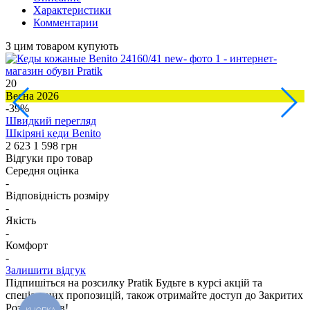
Характеристики
Комментарии
З цим товаром купують
20
1
Весна 2026
З
-39%
Швидкий перегляд
Шкіряні кеди Benito
Ш
2 623
1 598 грн
3
Відгуки про товар
Середня оцінка
-
Відповідність розміру
-
Якість
-
Комфорт
-
Залишити відгук
Підпишіться на розсилку Pratik
Будьте в курсі акцій та
спеціальних пропозицій, також отримайте доступ до Закритих
Розпродажiв!