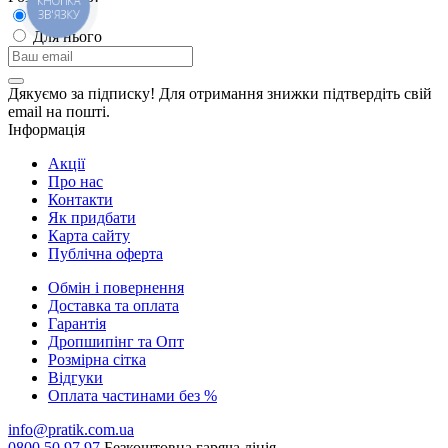
Для неї
Для нього
Дякуємо за підписку! Для отримання знижки підтвердіть свій
email на пошті.
Інформація
Акції
Про нас
Контакти
Як придбати
Карта сайту
Публiчна оферта
Обмін і повернення
Доставка та оплата
Гарантiя
Дропшипінг та Опт
Розмірна сітка
Відгуки
Оплата частинами без %
info@pratik.com.ua
0800 50 97 97
Безкоштовна гаряча лінія