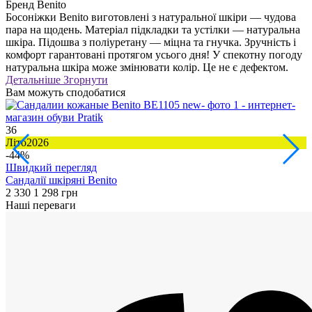
Бренд
Benito
Босоніжки Benito виготовлені з натуральної шкіри — чудова
пара на щодень. Матеріал підкладки та устілки — натуральна
шкіра. Підошва з поліуретану — міцна та гнучка. Зручність і
комфорт гарантовані протягом усього дня! У спекотну погоду
натуральна шкіра може змінювати колір. Це не є дефектом.
Детальніше
Згорнути
Вам можуть сподобатися
36
5
Літо2026
-44%
Швидкий перегляд
Б
Сандалії шкіряні Benito
1
2 330
1 298 грн
Наші переваги