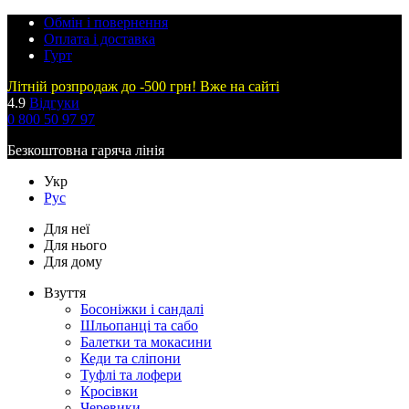
Обмін і повернення
Оплата і доставка
Гурт
Літній розпродаж до -500 грн! Вже на сайті
4.9
Відгуки
0 800 50 97 97
Безкоштовна гаряча лінія
Укр
Рус
Для неї
Для нього
Для дому
Взуття
Босоніжки і сандалі
Шльопанці та сабо
Балетки та мокасини
Кеди та сліпони
Туфлі та лофери
Кросівки
Черевики