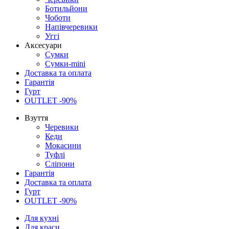
Ботильйони
Чоботи
Напівчеревики
Уггі
Аксесуари
Сумки
Сумки-mini
Доставка та оплата
Гарантія
Гурт
OUTLET -90%
Взуття
Черевики
Кеди
Мокасини
Туфлі
Сліпони
Гарантія
Доставка та оплата
Гурт
OUTLET -90%
Для кухні
Для краси