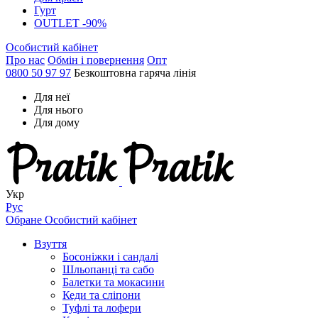
Гурт
OUTLET -90%
Особистий кабінет
Про нас
Обмін і повернення
Опт
0800 50 97 97
Безкоштовна гаряча лінія
Для неї
Для нього
Для дому
Укр
Рус
Обране
Особистий кабінет
Взуття
Босоніжки і сандалі
Шльопанці та сабо
Балетки та мокасини
Кеди та сліпони
Туфлі та лофери