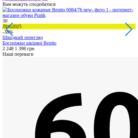
Вам можуть сподобатися
30
3
Літо2025
Л
-38%
Швидкий перегляд
Босоніжки шкіряні Benito
Б
2 248
1 398 грн
2
Наші переваги