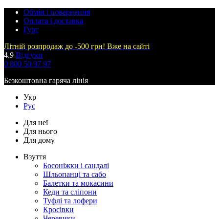
Обмін і повернення
Оплата і доставка
Гурт
Літній розпродаж до -500 грн! Вже на сайті
4.9
Відгуки
0 800 50 97 97
Безкоштовна гаряча лінія
Укр
Рус
Для неї
Для нього
Для дому
Взуття
Босоніжки і сандалі
Шльопанці та сабо
Балетки та мокасини
Кеди та сліпони
Туфлі та лофери
Кросівки
Черевики