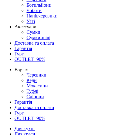
Ботильйони
Чоботи
Напівчеревики
Уггі
Аксесуари
Сумки
Сумки-mini
Доставка та оплата
Гарантія
Гурт
OUTLET -90%
Взуття
Черевики
Кеди
Мокасини
Туфлі
Сліпони
Гарантія
Доставка та оплата
Гурт
OUTLET -90%
Для кухні
Для краси