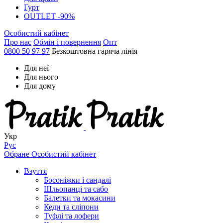
Гурт
OUTLET -90%
Особистий кабінет
Про нас
Обмін і повернення
Опт
0800 50 97 97
Безкоштовна гаряча лінія
Для неї
Для нього
Для дому
Укр
Рус
Обране
Особистий кабінет
Взуття
Босоніжки і сандалі
Шльопанці та сабо
Балетки та мокасини
Кеди та сліпони
Туфлі та лофери