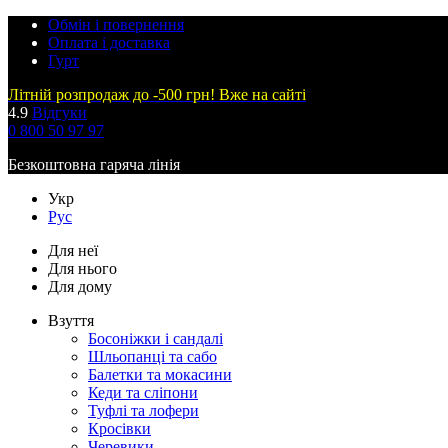
Обмін і повернення
Оплата і доставка
Гурт
Літній розпродаж до -500 грн! Вже на сайті
4.9
Відгуки
0 800 50 97 97
Безкоштовна гаряча лінія
Укр
Рус
Для неї
Для нього
Для дому
Взуття
Босоніжки і сандалі
Шльопанці та сабо
Балетки та мокасини
Кеди та сліпони
Туфлі та лофери
Кросівки
Черевики