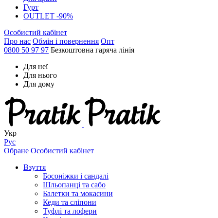
Гурт
OUTLET -90%
Особистий кабінет
Про нас
Обмін і повернення
Опт
0800 50 97 97
Безкоштовна гаряча лінія
Для неї
Для нього
Для дому
Укр
Рус
Обране
Особистий кабінет
Взуття
Босоніжки і сандалі
Шльопанці та сабо
Балетки та мокасини
Кеди та сліпони
Туфлі та лофери