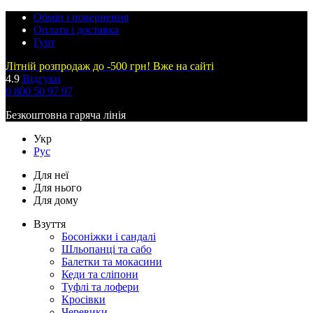
Обмін і повернення
Оплата і доставка
Гурт
Літній розпродаж до -500 грн! Вже на сайті
4.9
Відгуки
0 800 50 97 97
Безкоштовна гаряча лінія
Укр
Рус
Для неї
Для нього
Для дому
Взуття
Босоніжки і сандалі
Шльопанці та сабо
Балетки та мокасини
Кеди та сліпони
Туфлі та лофери
Кросівки
Черевики