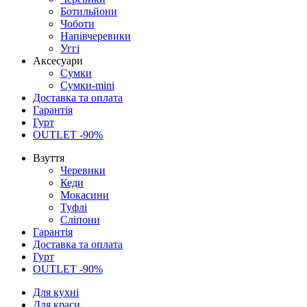
Ботильйони
Чоботи
Напівчеревики
Уггі
Аксесуари
Сумки
Сумки-mini
Доставка та оплата
Гарантія
Гурт
OUTLET -90%
Взуття
Черевики
Кеди
Мокасини
Туфлі
Сліпони
Гарантія
Доставка та оплата
Гурт
OUTLET -90%
Для кухні
Для краси