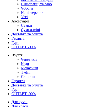
Шльопанці та сабо
Чоботи
Напівчеревики
Уггі
Аксесуари
Сумки
Сумки-mini
Доставка та оплата
Гарантія
Гурт
OUTLET -90%
Взуття
Черевики
Кеди
Мокасини
Туфлі
Сліпони
Гарантія
Доставка та оплата
Гурт
OUTLET -90%
Для кухні
Для краси