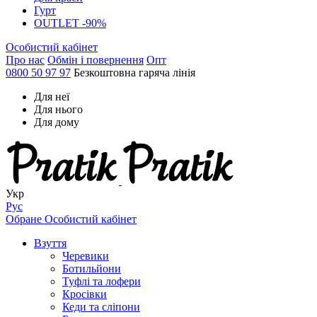
Гурт
OUTLET -90%
Особистий кабінет
Про нас
Обмін і повернення
Опт
0800 50 97 97
Безкоштовна гаряча лінія
Для неї
Для нього
Для дому
Укр
Рус
Обране
Особистий кабінет
Взуття
Черевики
Ботильйони
Туфлі та лофери
Кросівки
Кеди та сліпони