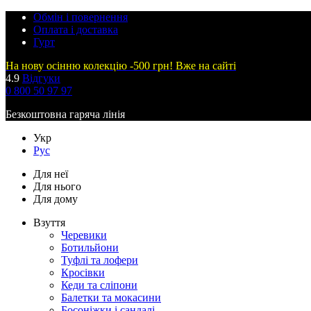
Обмін і повернення
Оплата і доставка
Гурт
На нову осінню колекцію -500 грн! Вже на сайті
4.9
Відгуки
0 800 50 97 97
Безкоштовна гаряча лінія
Укр
Рус
Для неї
Для нього
Для дому
Взуття
Черевики
Ботильйони
Туфлі та лофери
Кросівки
Кеди та сліпони
Балетки та мокасини
Босоніжки і сандалі