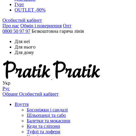
Гурт
OUTLET -90%
Особистий кабінет
Про нас
Обмін і повернення
Опт
0800 50 97 97
Безкоштовна гаряча лінія
Для неї
Для нього
Для дому
Укр
Рус
Обране
Особистий кабінет
Взуття
Босоніжки і сандалі
Шльопанці та сабо
Балетки та мокасини
Кеди та сліпони
Туфлі та лофери