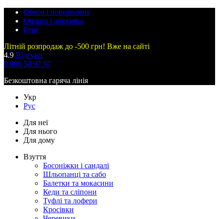
Обмін і повернення
Оплата і доставка
Гурт
Літній розпродаж до -500 грн! Вже на сайті
4.9
Відгуки
0 800 50 97 97
Безкоштовна гаряча лінія
Укр
Рус
Для неї
Для нього
Для дому
Взуття
Босоніжки і сандалі
Шльопанці та сабо
Балетки та мокасини
Кеди та сліпони
Туфлі та лофери
Кросівки
Черевики