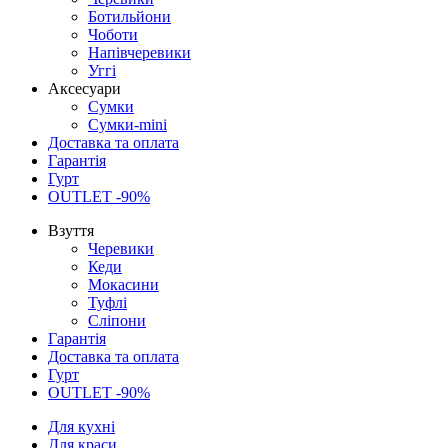
Ботильйони
Чоботи
Напівчеревики
Уггі
Аксесуари
Сумки
Сумки-mini
Доставка та оплата
Гарантія
Гурт
OUTLET -90%
Взуття
Черевики
Кеди
Мокасини
Туфлі
Сліпони
Гарантія
Доставка та оплата
Гурт
OUTLET -90%
Для кухні
Для краси