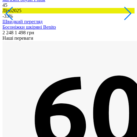
45
2
Літо2025
Л
-33%
Швидкий перегляд
Босоніжки шкіряні Benito
С
2 248
1 498 грн
2
Наші переваги