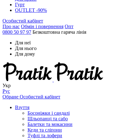
Гурт
OUTLET -90%
Особистий кабінет
Про нас
Обмін і повернення
Опт
0800 50 97 97
Безкоштовна гаряча лінія
Для неї
Для нього
Для дому
Укр
Рус
Обране
Особистий кабінет
Взуття
Босоніжки і сандалі
Шльопанці та сабо
Балетки та мокасини
Кеди та сліпони
Туфлі та лофери