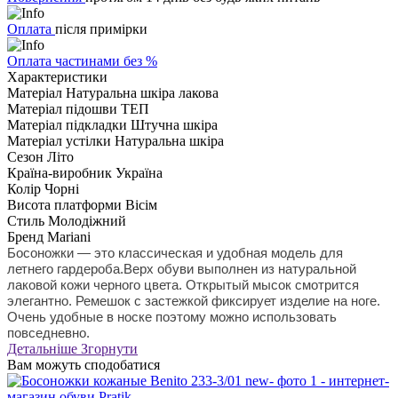
Оплата
після примірки
Оплата частинами без %
Характеристики
Матеріал
Натуральна шкіра лакова
Матеріал підошви
ТЕП
Матеріал підкладки
Штучна шкіра
Матеріал устілки
Натуральна шкіра
Сезон
Літо
Країна-виробник
Україна
Колір
Чорні
Висота платформи
Вісім
Стиль
Молодіжний
Бренд
Mariani
Босоножки — это классическая и удобная модель для
летнего гардероба.Верх обуви выполнен из натуральной
лаковой кожи черного цвета. Открытый мысок смотрится
элегантно. Ремешок с застежкой фиксирует изделие на ноге.
Очень удобные в носке поэтому можно использовать
повседневно.
Детальніше
Згорнути
Вам можуть сподобатися