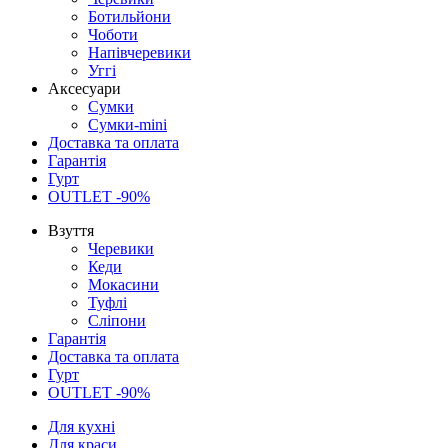
Ботильйони
Чоботи
Напівчеревики
Уггі
Аксесуари
Сумки
Сумки-mini
Доставка та оплата
Гарантія
Гурт
OUTLET -90%
Взуття
Черевики
Кеди
Мокасини
Туфлі
Сліпони
Гарантія
Доставка та оплата
Гурт
OUTLET -90%
Для кухні
Для краси