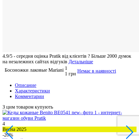
4.9/5 - середня оцiнка Pratik вiд клієнтів
?
Більше 2000 думок
на незалежних сайтах відгуків
Детальніше
1
Босоножки лаковые Mariani
Немає в наявності
1 грн
Описание
Характеристики
Комментарии
З цим товаром купують
4
2
Весна 2025
В
-20%