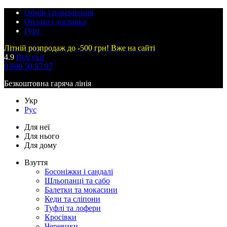
Обмін і повернення
Оплата і доставка
Гурт
Літній розпродаж до -500 грн! Вже на сайті
4.9
Відгуки
0 800 50 97 97
Безкоштовна гаряча лінія
Укр
Рус
Для неї
Для нього
Для дому
Взуття
Босоніжки і сандалі
Шльопанці та сабо
Балетки та мокасини
Кеди та сліпони
Туфлі та лофери
Кросівки
Черевики