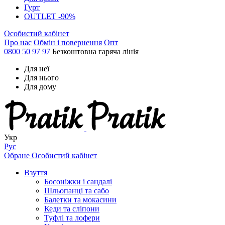
Гурт
OUTLET -90%
Особистий кабінет
Про нас
Обмін і повернення
Опт
0800 50 97 97
Безкоштовна гаряча лінія
Для неї
Для нього
Для дому
Укр
Рус
Обране
Особистий кабінет
Взуття
Босоніжки і сандалі
Шльопанці та сабо
Балетки та мокасини
Кеди та сліпони
Туфлі та лофери