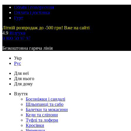
Обмін і повернення
Оплата і доставка
Гурт
Літній розпродаж до -500 грн! Вже на сайті
4.9
Відгуки
0 800 50 97 97
Безкоштовна гаряча лінія
Укр
Рус
Для неї
Для нього
Для дому
Взуття
Босоніжки і сандалі
Шльопанці та сабо
Балетки та мокасини
Кеди та сліпони
Туфлі та лофери
Кросівки
Черевики