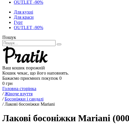
OUTLET -90%
Для кухні
Для краси
Гурт
OUTLET -90%
Пошук
Ваш кошик порожній
Кошик чекає, що його наповнять.
Бажаємо приємних покупок
0
0 грн
Головна сторінка
/
Жіноче взуття
/
Босоніжки і сандалі
/
Лакові босоніжки Mariani
Лакові босоніжки Mariani (00