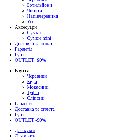
Ботильйони
Чоботи
Напівчеревики
Уггі
Аксесуари
Сумки
Сумки-mini
Доставка та оплата
Гарантія
Гурт
OUTLET -90%
Взуття
Черевики
Кеди
Мокасини
Туфлі
Сліпони
Гарантія
Доставка та оплата
Гурт
OUTLET -90%
Для кухні
Для краси