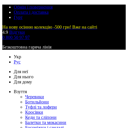
Обмін і повернення
Оплата і доставка
Гурт
На нову осінню колекцію -500 грн! Вже на сайті
4.9
Відгуки
0 800 50 97 97
Безкоштовна гаряча лінія
Укр
Рус
Для неї
Для нього
Для дому
Взуття
Черевики
Ботильйони
Туфлі та лофери
Кросівки
Кеди та сліпони
Балетки та мокасини
Босоніжки і сандалі