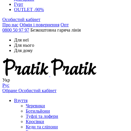
Гурт
OUTLET -90%
Особистий кабінет
Про нас
Обмін і повернення
Опт
0800 50 97 97
Безкоштовна гаряча лінія
Для неї
Для нього
Для дому
Укр
Рус
Обране
Особистий кабінет
Взуття
Черевики
Ботильйони
Туфлі та лофери
Кросівки
Кеди та сліпони