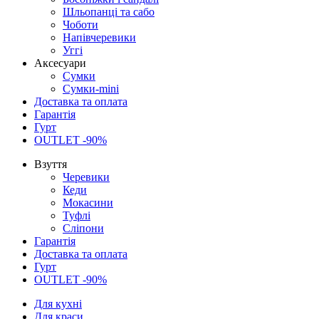
Шльопанці та сабо
Чоботи
Напівчеревики
Уггі
Аксесуари
Сумки
Сумки-mini
Доставка та оплата
Гарантія
Гурт
OUTLET -90%
Взуття
Черевики
Кеди
Мокасини
Туфлі
Сліпони
Гарантія
Доставка та оплата
Гурт
OUTLET -90%
Для кухні
Для краси