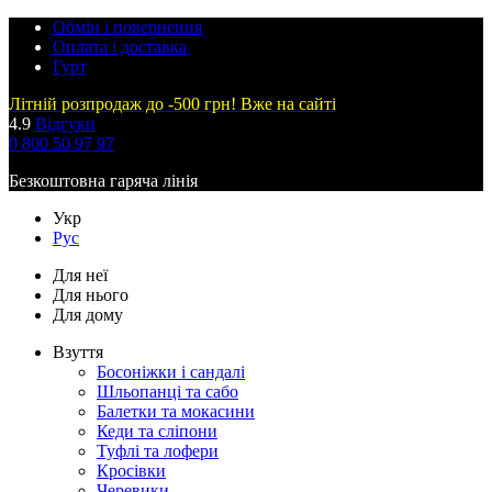
Обмін і повернення
Оплата і доставка
Гурт
Літній розпродаж до -500 грн! Вже на сайті
4.9
Відгуки
0 800 50 97 97
Безкоштовна гаряча лінія
Укр
Рус
Для неї
Для нього
Для дому
Взуття
Босоніжки і сандалі
Шльопанці та сабо
Балетки та мокасини
Кеди та сліпони
Туфлі та лофери
Кросівки
Черевики