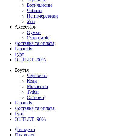
Ботильйони
Чоботи
Напівчеревики
Уггі
Аксесуари
Сумки
Сумки-mini
Доставка та оплата
Гарантія
Гурт
OUTLET -90%
Взуття
Черевики
Кеди
Мокасини
Туфлі
Сліпони
Гарантія
Доставка та оплата
Гурт
OUTLET -90%
Для кухні
Для краси