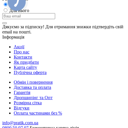
Для неї
Для нього
Дякуємо за підписку! Для отримання знижки підтвердіть свій
email на пошті.
Інформація
Акції
Про нас
Контакти
Як придбати
Карта сайту
Публiчна оферта
Обмін і повернення
Доставка та оплата
Гарантiя
Дропшипінг та Опт
Розмірна сітка
Відгуки
Оплата частинами без %
info@pratik.com.ua
0800 50 97 97
Безкоштовна гаряча лінія