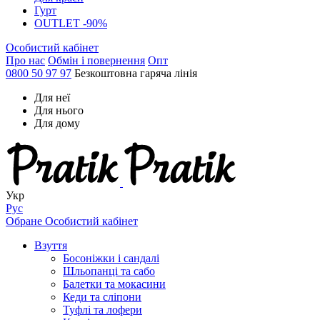
Гурт
OUTLET -90%
Особистий кабінет
Про нас
Обмін і повернення
Опт
0800 50 97 97
Безкоштовна гаряча лінія
Для неї
Для нього
Для дому
Укр
Рус
Обране
Особистий кабінет
Взуття
Босоніжки і сандалі
Шльопанці та сабо
Балетки та мокасини
Кеди та сліпони
Туфлі та лофери