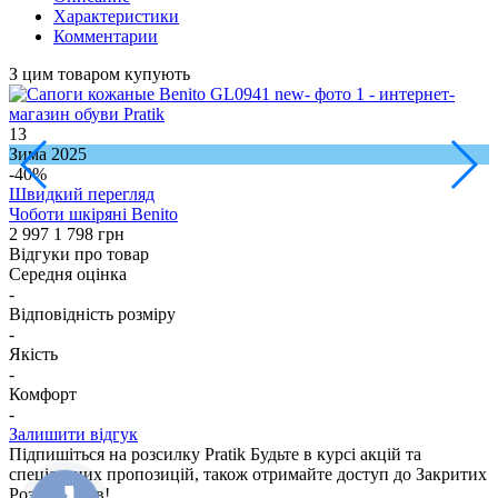
Характеристики
Комментарии
З цим товаром купують
13
1
Зима 2025
З
-40%
Швидкий перегляд
Чоботи шкіряні Benito
Ч
2 997
1 798 грн
3
Відгуки про товар
Середня оцінка
-
Відповідність розміру
-
Якість
-
Комфорт
-
Залишити відгук
Підпишіться на розсилку Pratik
Будьте в курсі акцій та
спеціальних пропозицій, також отримайте доступ до Закритих
Розпродажiв!