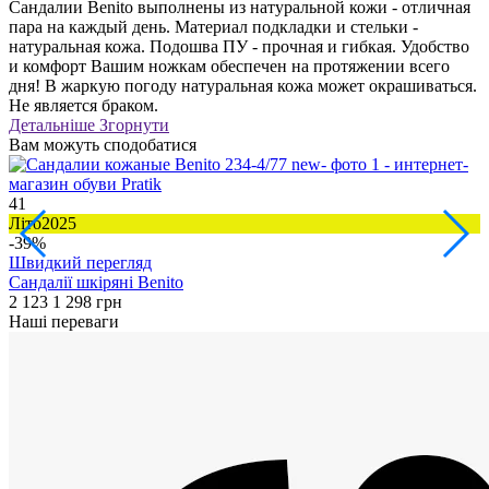
Сандалии Benito выполнены из натуральной кожи - отличная
пара на каждый день. Материал подкладки и стельки -
натуральная кожа. Подошва ПУ - прочная и гибкая. Удобство
и комфорт Вашим ножкам обеспечен на протяжении всего
дня! В жаркую погоду натуральная кожа может окрашиваться.
Не является браком.
Детальніше
Згорнути
Вам можуть сподобатися
41
1
Літо2025
Л
-39%
Швидкий перегляд
Сандалії шкіряні Benito
Б
2 123
1 298 грн
2
Наші переваги