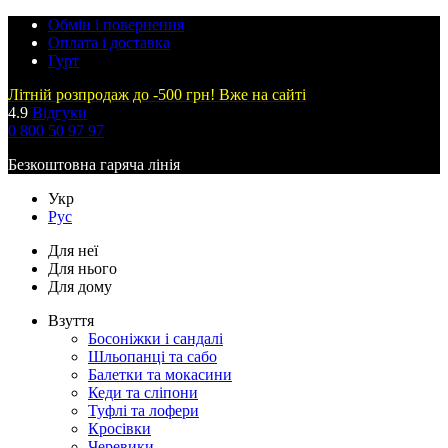
Обмін і повернення
Оплата і доставка
Гурт
Літній розпродаж до -500 грн! Вже на сайті
4.9
Відгуки
0 800 50 97 97
Безкоштовна гаряча лінія
Укр
Рус
Для неї
Для нього
Для дому
Взуття
Босоніжки і сандалі
Шльопанці та сабо
Балетки та мокасини
Кеди та сліпони
Туфлі та лофери
Кросівки
Черевики