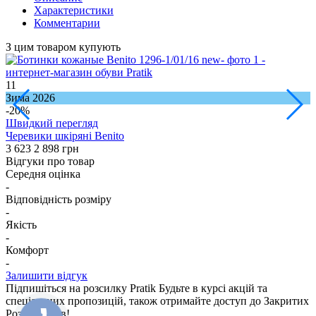
Характеристики
Комментарии
З цим товаром купують
11
2
Зима 2026
З
-20%
Швидкий перегляд
Черевики шкіряні Benito
Ч
3 623
2 898 грн
3
Відгуки про товар
Середня оцінка
-
Відповідність розміру
-
Якість
-
Комфорт
-
Залишити відгук
Підпишіться на розсилку Pratik
Будьте в курсі акцій та
спеціальних пропозицій, також отримайте доступ до Закритих
Розпродажiв!