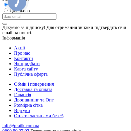
Для неї
Для нього
Дякуємо за підписку! Для отримання знижки підтвердіть свій
email на пошті.
Інформація
Акції
Про нас
Контакти
Як придбати
Карта сайту
Публiчна оферта
Обмін і повернення
Доставка та оплата
Гарантiя
Дропшипінг та Опт
Розмірна сітка
Відгуки
Оплата частинами без %
info@pratik.com.ua
0800 50 97 97
Безкоштовна гаряча лінія