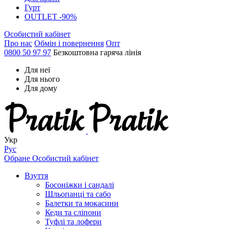
Гурт
OUTLET -90%
Особистий кабінет
Про нас
Обмін і повернення
Опт
0800 50 97 97
Безкоштовна гаряча лінія
Для неї
Для нього
Для дому
Укр
Рус
Обране
Особистий кабінет
Взуття
Босоніжки і сандалі
Шльопанці та сабо
Балетки та мокасини
Кеди та сліпони
Туфлі та лофери