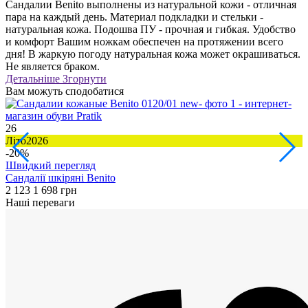
Сандалии Benito выполнены из натуральной кожи - отличная
пара на каждый день. Материал подкладки и стельки -
натуральная кожа. Подошва ПУ - прочная и гибкая. Удобство
и комфорт Вашим ножкам обеспечен на протяжении всего
дня! В жаркую погоду натуральная кожа может окрашиваться.
Не является браком.
Детальніше
Згорнути
Вам можуть сподобатися
26
3
Літо2026
Л
-20%
Швидкий перегляд
Сандалії шкіряні Benito
Б
2 123
1 698 грн
2
Наші переваги