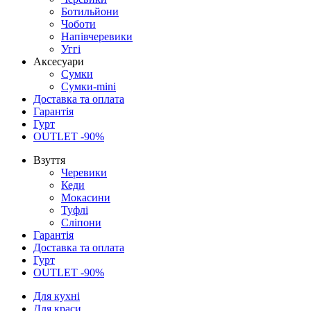
Ботильйони
Чоботи
Напівчеревики
Уггі
Аксесуари
Сумки
Сумки-mini
Доставка та оплата
Гарантія
Гурт
OUTLET -90%
Взуття
Черевики
Кеди
Мокасини
Туфлі
Сліпони
Гарантія
Доставка та оплата
Гурт
OUTLET -90%
Для кухні
Для краси