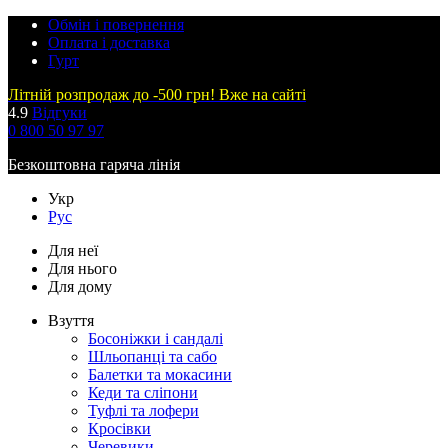
Обмін і повернення
Оплата і доставка
Гурт
Літній розпродаж до -500 грн! Вже на сайті
4.9
Відгуки
0 800 50 97 97
Безкоштовна гаряча лінія
Укр
Рус
Для неї
Для нього
Для дому
Взуття
Босоніжки і сандалі
Шльопанці та сабо
Балетки та мокасини
Кеди та сліпони
Туфлі та лофери
Кросівки
Черевики