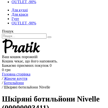
OUTLET -90%
Для кухні
Для краси
Гурт
OUTLET -90%
Пошук
Ваш кошик порожній
Кошик чекає, що його наповнять.
Бажаємо приємних покупок
0
0 грн
Головна сторінка
/
Жіноче взуття
/
Ботильйони
/
Шкіряні ботильйони Nivelle
Шкіряні ботильйони Nivelle
(00000003411)