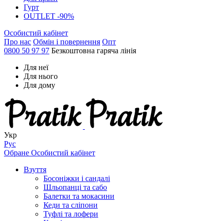
Гурт
OUTLET -90%
Особистий кабінет
Про нас
Обмін і повернення
Опт
0800 50 97 97
Безкоштовна гаряча лінія
Для неї
Для нього
Для дому
Укр
Рус
Обране
Особистий кабінет
Взуття
Босоніжки і сандалі
Шльопанці та сабо
Балетки та мокасини
Кеди та сліпони
Туфлі та лофери