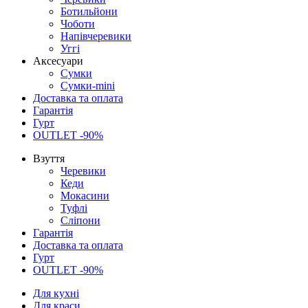
Ботильйони
Чоботи
Напівчеревики
Уггі
Аксесуари
Сумки
Сумки-mini
Доставка та оплата
Гарантія
Гурт
OUTLET -90%
Взуття
Черевики
Кеди
Мокасини
Туфлі
Сліпони
Гарантія
Доставка та оплата
Гурт
OUTLET -90%
Для кухні
Для краси