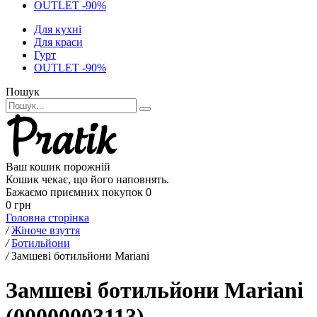
OUTLET -90%
Для кухні
Для краси
Гурт
OUTLET -90%
Пошук
Ваш кошик порожній
Кошик чекає, що його наповнять.
Бажаємо приємних покупок
0
0 грн
Головна сторінка
/
Жіноче взуття
/
Ботильйони
/
Замшеві ботильйони Mariani
Замшеві ботильйони Mariani
(00000003113)