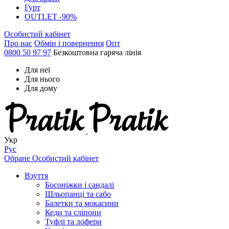
Гурт
OUTLET -90%
Особистий кабінет
Про нас
Обмін і повернення
Опт
0800 50 97 97
Безкоштовна гаряча лінія
Для неї
Для нього
Для дому
Укр
Рус
Обране
Особистий кабінет
Взуття
Босоніжки і сандалі
Шльопанці та сабо
Балетки та мокасини
Кеди та сліпони
Туфлі та лофери