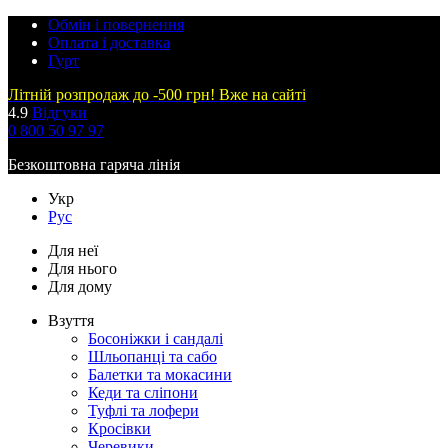
Обмін і повернення
Оплата і доставка
Гурт
Літній розпродаж до -500 грн! Вже на сайті
4.9
Відгуки
0 800 50 97 97
Безкоштовна гаряча лінія
Укр
Рус
Для неї
Для нього
Для дому
Взуття
Босоніжки і сандалі
Шльопанці та сабо
Балетки та мокасини
Кеди та сліпони
Туфлі та лофери
Кросівки
Черевики