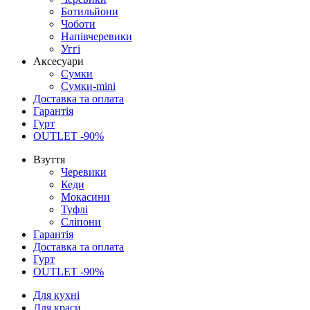
Ботильйони
Чоботи
Напівчеревики
Уггі
Аксесуари
Сумки
Сумки-mini
Доставка та оплата
Гарантія
Гурт
OUTLET -90%
Взуття
Черевики
Кеди
Мокасини
Туфлі
Сліпони
Гарантія
Доставка та оплата
Гурт
OUTLET -90%
Для кухні
Для краси