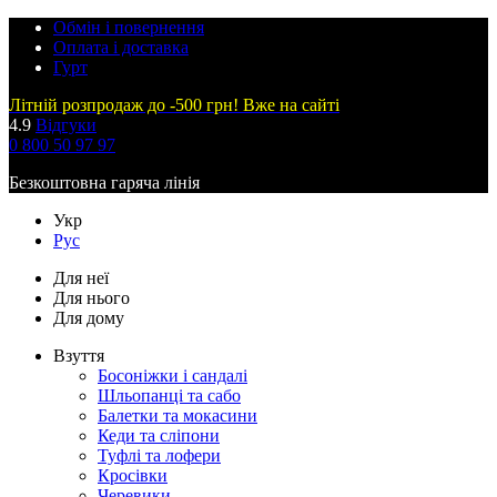
Обмін і повернення
Оплата і доставка
Гурт
Літній розпродаж до -500 грн! Вже на сайті
4.9
Відгуки
0 800 50 97 97
Безкоштовна гаряча лінія
Укр
Рус
Для неї
Для нього
Для дому
Взуття
Босоніжки і сандалі
Шльопанці та сабо
Балетки та мокасини
Кеди та сліпони
Туфлі та лофери
Кросівки
Черевики