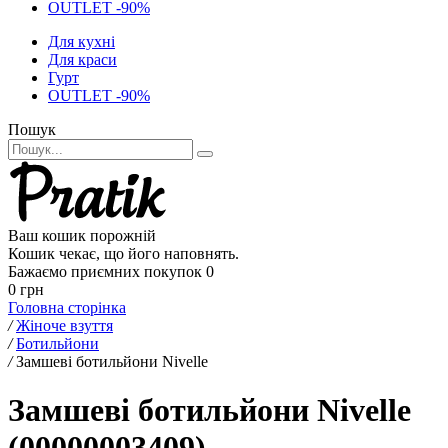
OUTLET -90%
Для кухні
Для краси
Гурт
OUTLET -90%
Пошук
Ваш кошик порожній
Кошик чекає, що його наповнять.
Бажаємо приємних покупок
0
0 грн
Головна сторінка
/
Жіноче взуття
/
Ботильйони
/
Замшеві ботильйони Nivelle
Замшеві ботильйони Nivelle
(00000003409)