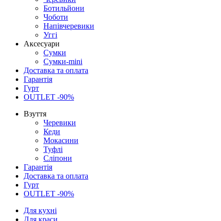
Ботильйони
Чоботи
Напівчеревики
Уггі
Аксесуари
Сумки
Сумки-mini
Доставка та оплата
Гарантія
Гурт
OUTLET -90%
Взуття
Черевики
Кеди
Мокасини
Туфлі
Сліпони
Гарантія
Доставка та оплата
Гурт
OUTLET -90%
Для кухні
Для краси