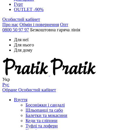
Гурт
OUTLET -90%
Особистий кабінет
Про нас
Обмін і повернення
Опт
0800 50 97 97
Безкоштовна гаряча лінія
Для неї
Для нього
Для дому
Укр
Рус
Обране
Особистий кабінет
Взуття
Босоніжки і сандалі
Шльопанці та сабо
Балетки та мокасини
Кеди та сліпони
Туфлі та лофери