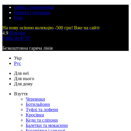
Обмін і повернення
Оплата і доставка
Гурт
На нову осінню колекцію -500 грн! Вже на сайті
4.9
Відгуки
0 800 50 97 97
Безкоштовна гаряча лінія
Укр
Рус
Для неї
Для нього
Для дому
Взуття
Черевики
Ботильйони
Туфлі та лофери
Кросівки
Кеди та сліпони
Балетки та мокасини
Босоніжки і сандалі