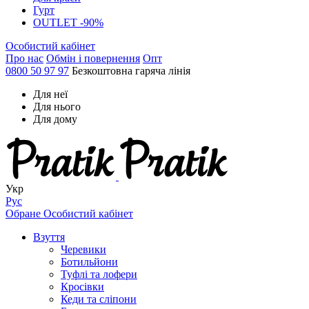
Гурт
OUTLET -90%
Особистий кабінет
Про нас
Обмін і повернення
Опт
0800 50 97 97
Безкоштовна гаряча лінія
Для неї
Для нього
Для дому
Укр
Рус
Обране
Особистий кабінет
Взуття
Черевики
Ботильйони
Туфлі та лофери
Кросівки
Кеди та сліпони