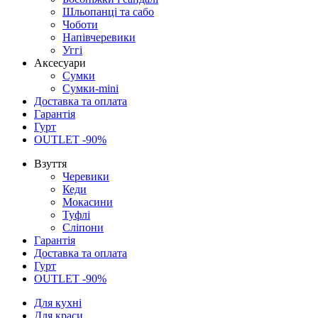
Шльопанці та сабо
Чоботи
Напівчеревики
Уггі
Аксесуари
Сумки
Сумки-mini
Доставка та оплата
Гарантія
Гурт
OUTLET -90%
Взуття
Черевики
Кеди
Мокасини
Туфлі
Сліпони
Гарантія
Доставка та оплата
Гурт
OUTLET -90%
Для кухні
Для краси