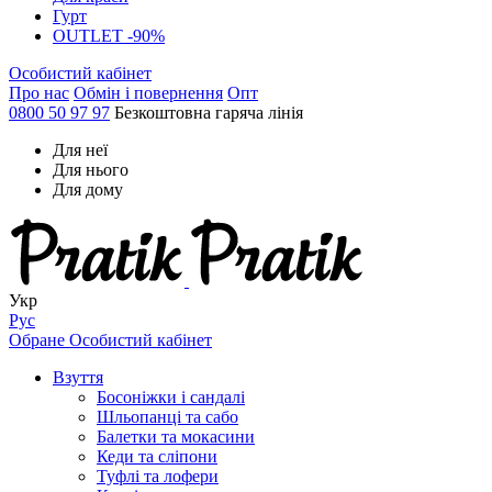
Гурт
OUTLET -90%
Особистий кабінет
Про нас
Обмін і повернення
Опт
0800 50 97 97
Безкоштовна гаряча лінія
Для неї
Для нього
Для дому
Укр
Рус
Обране
Особистий кабінет
Взуття
Босоніжки і сандалі
Шльопанці та сабо
Балетки та мокасини
Кеди та сліпони
Туфлі та лофери