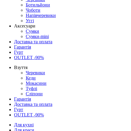
Ботильйони
Чоботи
Напівчеревики
Уггі
Аксесуари
Сумки
Сумки-mini
Доставка та оплата
Гарантія
Гурт
OUTLET -90%
Взуття
Черевики
Кеди
Мокасини
Туфлі
Сліпони
Гарантія
Доставка та оплата
Гурт
OUTLET -90%
Для кухні
Для краси