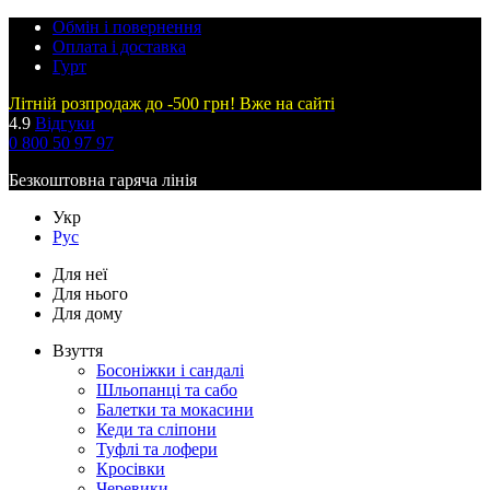
Обмін і повернення
Оплата і доставка
Гурт
Літній розпродаж до -500 грн! Вже на сайті
4.9
Відгуки
0 800 50 97 97
Безкоштовна гаряча лінія
Укр
Рус
Для неї
Для нього
Для дому
Взуття
Босоніжки і сандалі
Шльопанці та сабо
Балетки та мокасини
Кеди та сліпони
Туфлі та лофери
Кросівки
Черевики