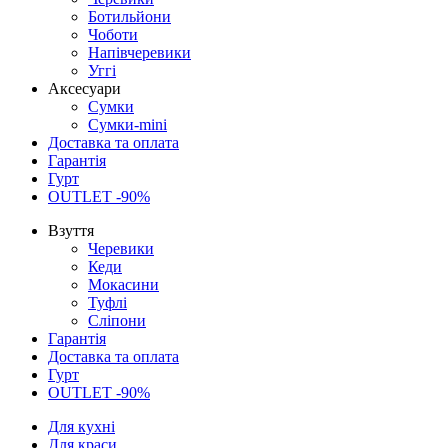
Ботильйони
Чоботи
Напівчеревики
Уггі
Аксесуари
Сумки
Сумки-mini
Доставка та оплата
Гарантія
Гурт
OUTLET -90%
Взуття
Черевики
Кеди
Мокасини
Туфлі
Сліпони
Гарантія
Доставка та оплата
Гурт
OUTLET -90%
Для кухні
Для краси