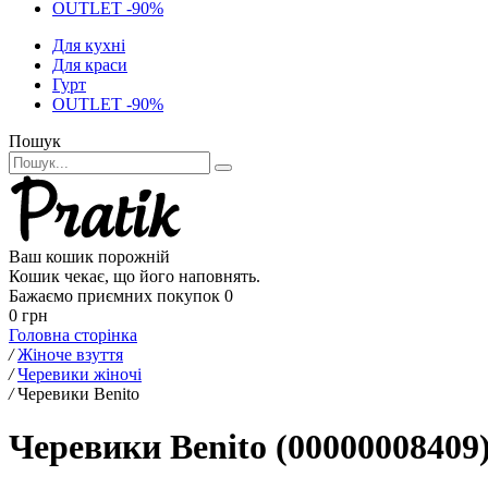
OUTLET -90%
Для кухні
Для краси
Гурт
OUTLET -90%
Пошук
Ваш кошик порожній
Кошик чекає, що його наповнять.
Бажаємо приємних покупок
0
0 грн
Головна сторінка
/
Жіноче взуття
/
Черевики жіночі
/
Черевики Benito
Черевики Benito (00000008409