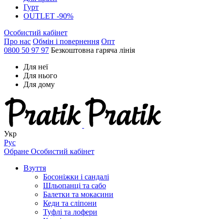
Гурт
OUTLET -90%
Особистий кабінет
Про нас
Обмін і повернення
Опт
0800 50 97 97
Безкоштовна гаряча лінія
Для неї
Для нього
Для дому
Укр
Рус
Обране
Особистий кабінет
Взуття
Босоніжки і сандалі
Шльопанці та сабо
Балетки та мокасини
Кеди та сліпони
Туфлі та лофери