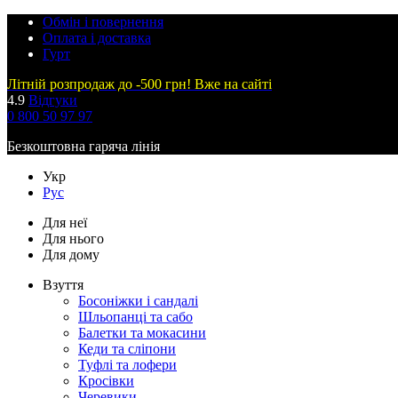
Обмін і повернення
Оплата і доставка
Гурт
Літній розпродаж до -500 грн! Вже на сайті
4.9
Відгуки
0 800 50 97 97
Безкоштовна гаряча лінія
Укр
Рус
Для неї
Для нього
Для дому
Взуття
Босоніжки і сандалі
Шльопанці та сабо
Балетки та мокасини
Кеди та сліпони
Туфлі та лофери
Кросівки
Черевики