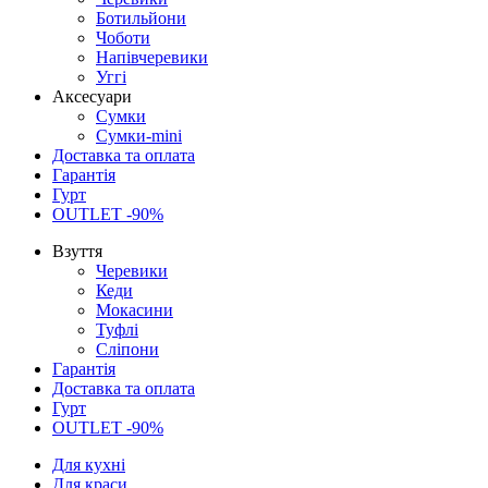
Ботильйони
Чоботи
Напівчеревики
Уггі
Аксесуари
Сумки
Сумки-mini
Доставка та оплата
Гарантія
Гурт
OUTLET -90%
Взуття
Черевики
Кеди
Мокасини
Туфлі
Сліпони
Гарантія
Доставка та оплата
Гурт
OUTLET -90%
Для кухні
Для краси