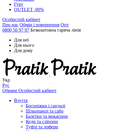
Гурт
OUTLET -90%
Особистий кабінет
Про нас
Обмін і повернення
Опт
0800 50 97 97
Безкоштовна гаряча лінія
Для неї
Для нього
Для дому
Укр
Рус
Обране
Особистий кабінет
Взуття
Босоніжки і сандалі
Шльопанці та сабо
Балетки та мокасини
Кеди та сліпони
Туфлі та лофери