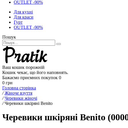
OUTLET -90%
Для кухні
Для краси
Гурт
OUTLET -90%
Пошук
Ваш кошик порожній
Кошик чекає, що його наповнять.
Бажаємо приємних покупок
0
0 грн
Головна сторінка
/
Жіноче взуття
/
Черевики жіночі
/
Черевики шкіряні Benito
Черевики шкіряні Benito (000