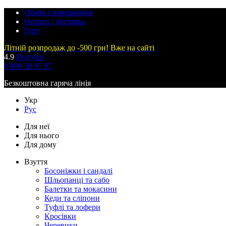
Обмін і повернення
Оплата і доставка
Гурт
Літній розпродаж до -500 грн! Вже на сайті
4.9
Відгуки
0 800 50 97 97
Безкоштовна гаряча лінія
Укр
Рус
Для неї
Для нього
Для дому
Взуття
Босоніжки і сандалі
Шльопанці та сабо
Балетки та мокасини
Кеди та сліпони
Туфлі та лофери
Кросівки
Черевики