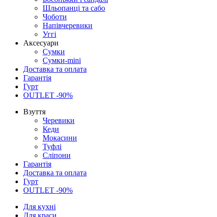
Шльопанці та сабо
Чоботи
Напівчеревики
Уггі
Аксесуари
Сумки
Сумки-mini
Доставка та оплата
Гарантія
Гурт
OUTLET -90%
Взуття
Черевики
Кеди
Мокасини
Туфлі
Сліпони
Гарантія
Доставка та оплата
Гурт
OUTLET -90%
Для кухні
Для краси