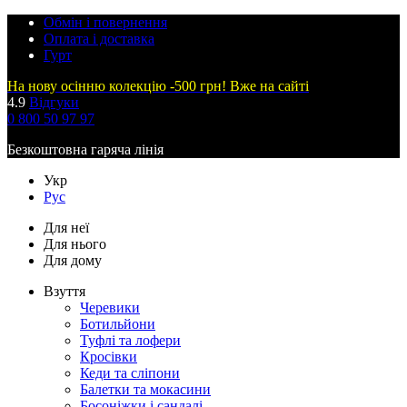
Обмін і повернення
Оплата і доставка
Гурт
На нову осінню колекцію -500 грн! Вже на сайті
4.9
Відгуки
0 800 50 97 97
Безкоштовна гаряча лінія
Укр
Рус
Для неї
Для нього
Для дому
Взуття
Черевики
Ботильйони
Туфлі та лофери
Кросівки
Кеди та сліпони
Балетки та мокасини
Босоніжки і сандалі