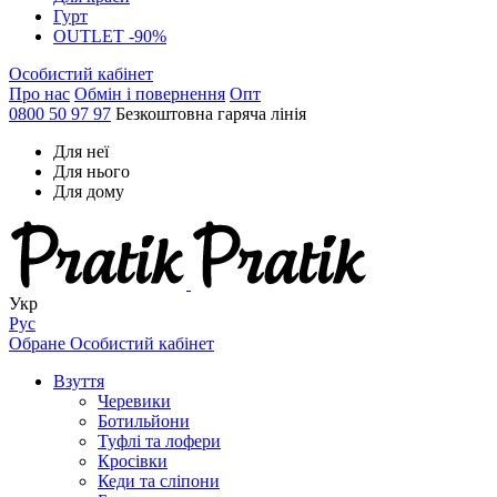
Гурт
OUTLET -90%
Особистий кабінет
Про нас
Обмін і повернення
Опт
0800 50 97 97
Безкоштовна гаряча лінія
Для неї
Для нього
Для дому
Укр
Рус
Обране
Особистий кабінет
Взуття
Черевики
Ботильйони
Туфлі та лофери
Кросівки
Кеди та сліпони