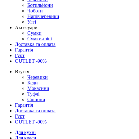
Ботильйони
Чоботи
Напівчеревики
Уггі
Аксесуари
Сумки
Сумки-mini
Доставка та оплата
Гарантія
Гурт
OUTLET -90%
Взуття
Черевики
Кеди
Мокасини
Туфлі
Сліпони
Гарантія
Доставка та оплата
Гурт
OUTLET -90%
Для кухні
Для краси