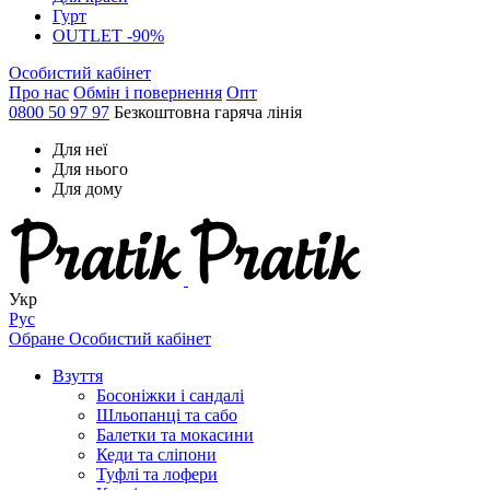
Гурт
OUTLET -90%
Особистий кабінет
Про нас
Обмін і повернення
Опт
0800 50 97 97
Безкоштовна гаряча лінія
Для неї
Для нього
Для дому
Укр
Рус
Обране
Особистий кабінет
Взуття
Босоніжки і сандалі
Шльопанці та сабо
Балетки та мокасини
Кеди та сліпони
Туфлі та лофери