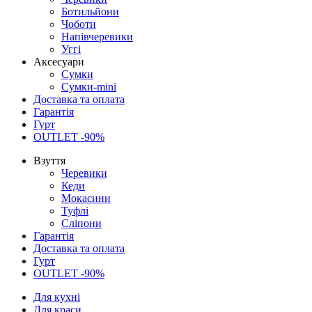
Ботильйони
Чоботи
Напівчеревики
Уггі
Аксесуари
Сумки
Сумки-mini
Доставка та оплата
Гарантія
Гурт
OUTLET -90%
Взуття
Черевики
Кеди
Мокасини
Туфлі
Сліпони
Гарантія
Доставка та оплата
Гурт
OUTLET -90%
Для кухні
Для краси