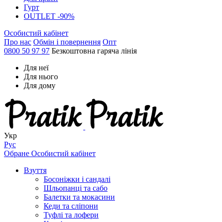
Гурт
OUTLET -90%
Особистий кабінет
Про нас
Обмін і повернення
Опт
0800 50 97 97
Безкоштовна гаряча лінія
Для неї
Для нього
Для дому
Укр
Рус
Обране
Особистий кабінет
Взуття
Босоніжки і сандалі
Шльопанці та сабо
Балетки та мокасини
Кеди та сліпони
Туфлі та лофери