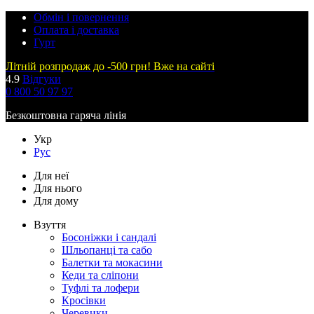
Обмін і повернення
Оплата і доставка
Гурт
Літній розпродаж до -500 грн! Вже на сайті
4.9
Відгуки
0 800 50 97 97
Безкоштовна гаряча лінія
Укр
Рус
Для неї
Для нього
Для дому
Взуття
Босоніжки і сандалі
Шльопанці та сабо
Балетки та мокасини
Кеди та сліпони
Туфлі та лофери
Кросівки
Черевики