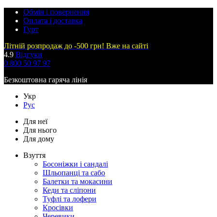
Обмін і повернення
Оплата і доставка
Гурт
Літній розпродаж до -500 грн! Вже на сайті
4.9
Відгуки
0 800 50 97 97
Безкоштовна гаряча лінія
Укр
Рус
Для неї
Для нього
Для дому
Взуття
Босоніжки і сандалі
Шльопанці та сабо
Балетки та мокасини
Кеди та сліпони
Туфлі та лофери
Кросівки
Черевики