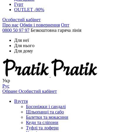
Гурт
OUTLET -90%
Особистий кабінет
Про нас
Обмін і повернення
Опт
0800 50 97 97
Безкоштовна гаряча лінія
Для неї
Для нього
Для дому
Укр
Рус
Обране
Особистий кабінет
Взуття
Босоніжки і сандалі
Шльопанці та сабо
Балетки та мокасини
Кеди та сліпони
Туфлі та лофери