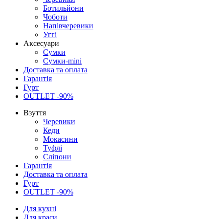
Ботильйони
Чоботи
Напівчеревики
Уггі
Аксесуари
Сумки
Сумки-mini
Доставка та оплата
Гарантія
Гурт
OUTLET -90%
Взуття
Черевики
Кеди
Мокасини
Туфлі
Сліпони
Гарантія
Доставка та оплата
Гурт
OUTLET -90%
Для кухні
Для краси