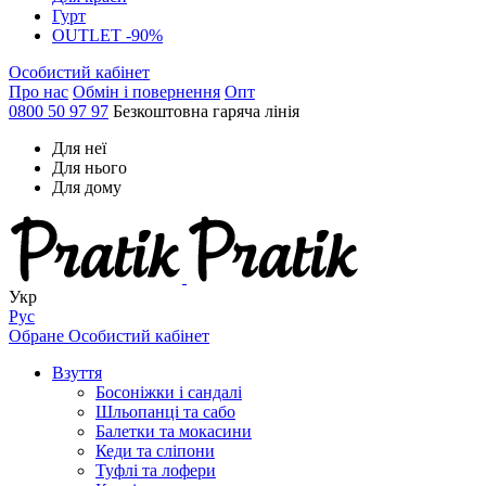
Гурт
OUTLET -90%
Особистий кабінет
Про нас
Обмін і повернення
Опт
0800 50 97 97
Безкоштовна гаряча лінія
Для неї
Для нього
Для дому
Укр
Рус
Обране
Особистий кабінет
Взуття
Босоніжки і сандалі
Шльопанці та сабо
Балетки та мокасини
Кеди та сліпони
Туфлі та лофери