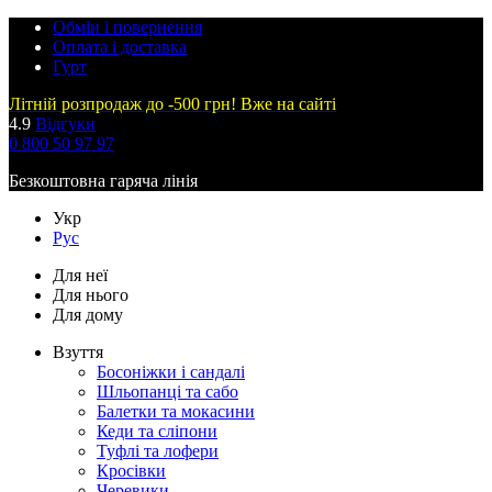
Обмін і повернення
Оплата і доставка
Гурт
Літній розпродаж до -500 грн! Вже на сайті
4.9
Відгуки
0 800 50 97 97
Безкоштовна гаряча лінія
Укр
Рус
Для неї
Для нього
Для дому
Взуття
Босоніжки і сандалі
Шльопанці та сабо
Балетки та мокасини
Кеди та сліпони
Туфлі та лофери
Кросівки
Черевики