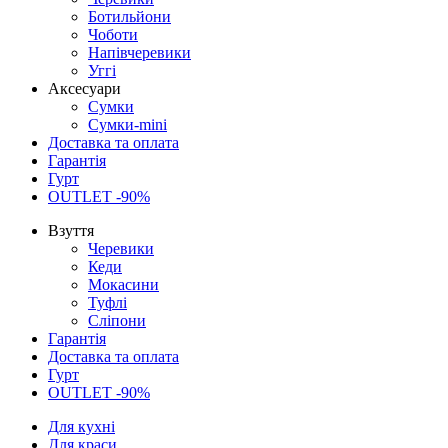
Ботильйони
Чоботи
Напівчеревики
Уггі
Аксесуари
Сумки
Сумки-mini
Доставка та оплата
Гарантія
Гурт
OUTLET -90%
Взуття
Черевики
Кеди
Мокасини
Туфлі
Сліпони
Гарантія
Доставка та оплата
Гурт
OUTLET -90%
Для кухні
Для краси