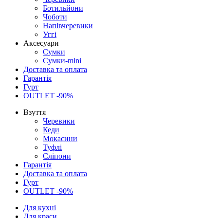
Ботильйони
Чоботи
Напівчеревики
Уггі
Аксесуари
Сумки
Сумки-mini
Доставка та оплата
Гарантія
Гурт
OUTLET -90%
Взуття
Черевики
Кеди
Мокасини
Туфлі
Сліпони
Гарантія
Доставка та оплата
Гурт
OUTLET -90%
Для кухні
Для краси