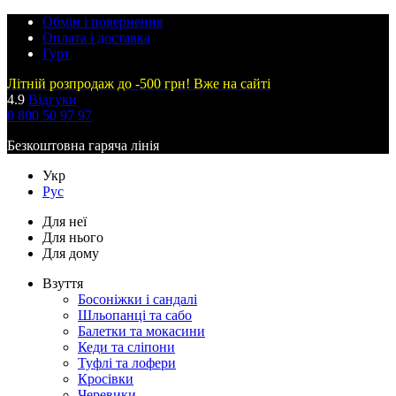
Обмін і повернення
Оплата і доставка
Гурт
Літній розпродаж до -500 грн! Вже на сайті
4.9
Відгуки
0 800 50 97 97
Безкоштовна гаряча лінія
Укр
Рус
Для неї
Для нього
Для дому
Взуття
Босоніжки і сандалі
Шльопанці та сабо
Балетки та мокасини
Кеди та сліпони
Туфлі та лофери
Кросівки
Черевики