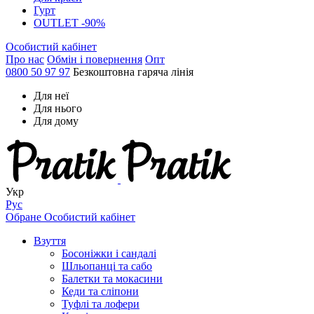
Гурт
OUTLET -90%
Особистий кабінет
Про нас
Обмін і повернення
Опт
0800 50 97 97
Безкоштовна гаряча лінія
Для неї
Для нього
Для дому
Укр
Рус
Обране
Особистий кабінет
Взуття
Босоніжки і сандалі
Шльопанці та сабо
Балетки та мокасини
Кеди та сліпони
Туфлі та лофери