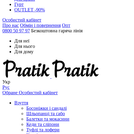
Гурт
OUTLET -90%
Особистий кабінет
Про нас
Обмін і повернення
Опт
0800 50 97 97
Безкоштовна гаряча лінія
Для неї
Для нього
Для дому
Укр
Рус
Обране
Особистий кабінет
Взуття
Босоніжки і сандалі
Шльопанці та сабо
Балетки та мокасини
Кеди та сліпони
Туфлі та лофери