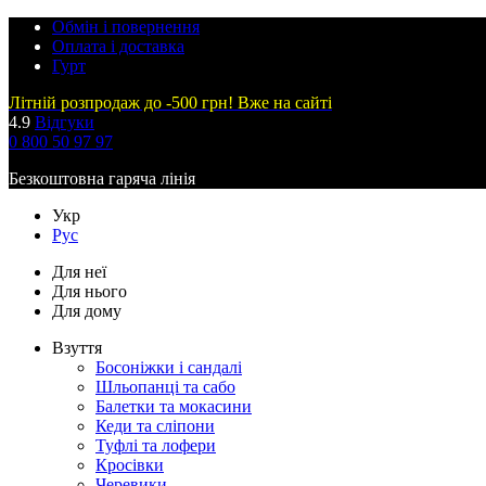
Обмін і повернення
Оплата і доставка
Гурт
Літній розпродаж до -500 грн! Вже на сайті
4.9
Відгуки
0 800 50 97 97
Безкоштовна гаряча лінія
Укр
Рус
Для неї
Для нього
Для дому
Взуття
Босоніжки і сандалі
Шльопанці та сабо
Балетки та мокасини
Кеди та сліпони
Туфлі та лофери
Кросівки
Черевики