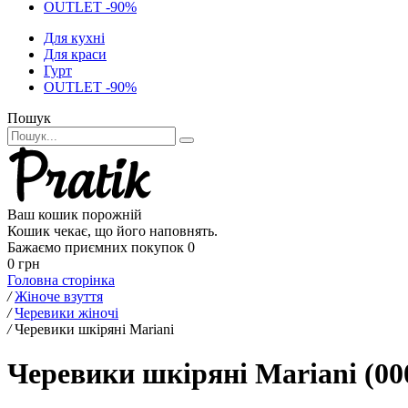
OUTLET -90%
Для кухні
Для краси
Гурт
OUTLET -90%
Пошук
Ваш кошик порожній
Кошик чекає, що його наповнять.
Бажаємо приємних покупок
0
0 грн
Головна сторінка
/
Жіноче взуття
/
Черевики жіночі
/
Черевики шкіряні Mariani
Черевики шкіряні Mariani (00