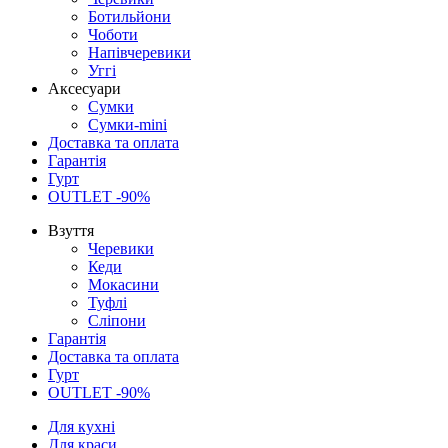
Ботильйони
Чоботи
Напівчеревики
Уггі
Аксесуари
Сумки
Сумки-mini
Доставка та оплата
Гарантія
Гурт
OUTLET -90%
Взуття
Черевики
Кеди
Мокасини
Туфлі
Сліпони
Гарантія
Доставка та оплата
Гурт
OUTLET -90%
Для кухні
Для краси