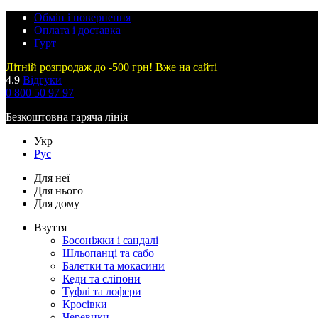
Обмін і повернення
Оплата і доставка
Гурт
Літній розпродаж до -500 грн! Вже на сайті
4.9
Відгуки
0 800 50 97 97
Безкоштовна гаряча лінія
Укр
Рус
Для неї
Для нього
Для дому
Взуття
Босоніжки і сандалі
Шльопанці та сабо
Балетки та мокасини
Кеди та сліпони
Туфлі та лофери
Кросівки
Черевики