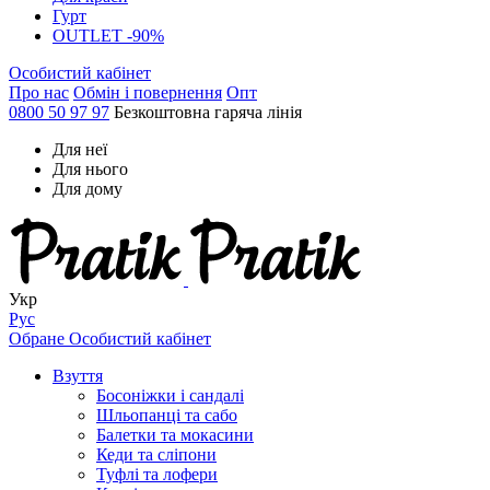
Гурт
OUTLET -90%
Особистий кабінет
Про нас
Обмін і повернення
Опт
0800 50 97 97
Безкоштовна гаряча лінія
Для неї
Для нього
Для дому
Укр
Рус
Обране
Особистий кабінет
Взуття
Босоніжки і сандалі
Шльопанці та сабо
Балетки та мокасини
Кеди та сліпони
Туфлі та лофери