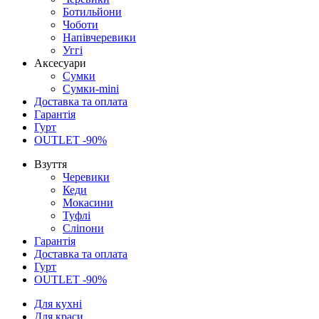
Ботильйони
Чоботи
Напівчеревики
Уггі
Аксесуари
Сумки
Сумки-mini
Доставка та оплата
Гарантія
Гурт
OUTLET -90%
Взуття
Черевики
Кеди
Мокасини
Туфлі
Сліпони
Гарантія
Доставка та оплата
Гурт
OUTLET -90%
Для кухні
Для краси