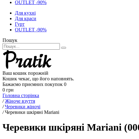
OUTLET -90%
Для кухні
Для краси
Гурт
OUTLET -90%
Пошук
Ваш кошик порожній
Кошик чекає, що його наповнять.
Бажаємо приємних покупок
0
0 грн
Головна сторінка
/
Жіноче взуття
/
Черевики жіночі
/
Черевики шкіряні Mariani
Черевики шкіряні Mariani (00