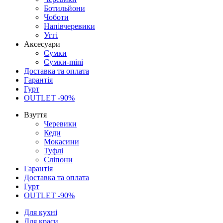
Ботильйони
Чоботи
Напівчеревики
Уггі
Аксесуари
Сумки
Сумки-mini
Доставка та оплата
Гарантія
Гурт
OUTLET -90%
Взуття
Черевики
Кеди
Мокасини
Туфлі
Сліпони
Гарантія
Доставка та оплата
Гурт
OUTLET -90%
Для кухні
Для краси