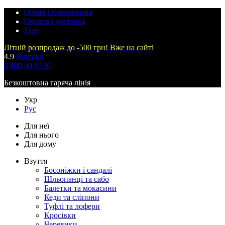
Обмін і повернення
Оплата і доставка
Гурт
Літній розпродаж до -500 грн! Вже на сайті
4.9
Відгуки
0 800 50 97 97
Безкоштовна гаряча лінія
Укр
Рус
Для неї
Для нього
Для дому
Взуття
Босоніжки і сандалі
Шльопанці та сабо
Балетки та мокасини
Кеди та сліпони
Туфлі та лофери
Кросівки
Черевики