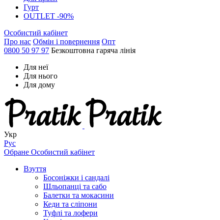
Гурт
OUTLET -90%
Особистий кабінет
Про нас
Обмін і повернення
Опт
0800 50 97 97
Безкоштовна гаряча лінія
Для неї
Для нього
Для дому
Укр
Рус
Обране
Особистий кабінет
Взуття
Босоніжки і сандалі
Шльопанці та сабо
Балетки та мокасини
Кеди та сліпони
Туфлі та лофери