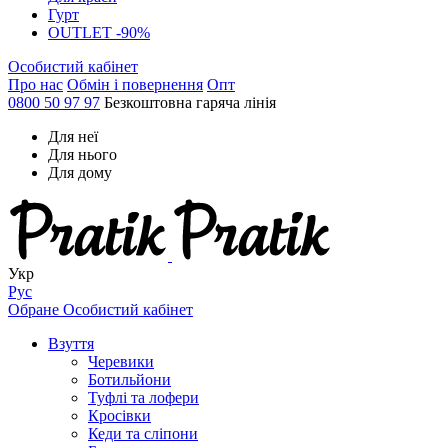
Гурт
OUTLET -90%
Особистий кабінет
Про нас
Обмін і повернення
Опт
0800 50 97 97
Безкоштовна гаряча лінія
Для неї
Для нього
Для дому
Укр
Рус
Обране
Особистий кабінет
Взуття
Черевики
Ботильйони
Туфлі та лофери
Кросівки
Кеди та сліпони