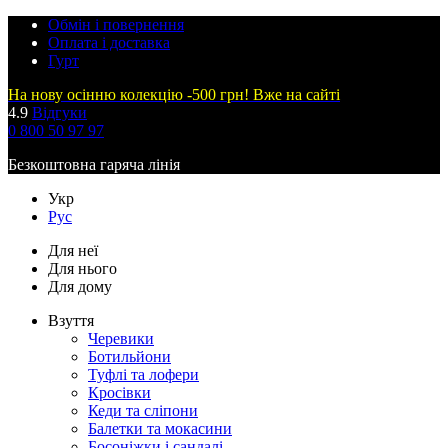
Обмін і повернення
Оплата і доставка
Гурт
На нову осінню колекцію -500 грн! Вже на сайті
4.9
Відгуки
0 800 50 97 97
Безкоштовна гаряча лінія
Укр
Рус
Для неї
Для нього
Для дому
Взуття
Черевики
Ботильйони
Туфлі та лофери
Кросівки
Кеди та сліпони
Балетки та мокасини
Босоніжки і сандалі