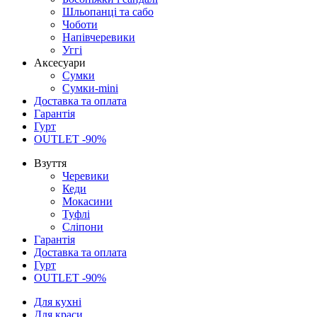
Шльопанці та сабо
Чоботи
Напівчеревики
Уггі
Аксесуари
Сумки
Сумки-mini
Доставка та оплата
Гарантія
Гурт
OUTLET -90%
Взуття
Черевики
Кеди
Мокасини
Туфлі
Сліпони
Гарантія
Доставка та оплата
Гурт
OUTLET -90%
Для кухні
Для краси