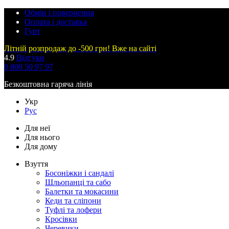
Обмін і повернення
Оплата і доставка
Гурт
Літній розпродаж до -500 грн! Вже на сайті
4.9
Відгуки
0 800 50 97 97
Безкоштовна гаряча лінія
Укр
Рус
Для неї
Для нього
Для дому
Взуття
Босоніжки і сандалі
Шльопанці та сабо
Балетки та мокасини
Кеди та сліпони
Туфлі та лофери
Кросівки
Черевики