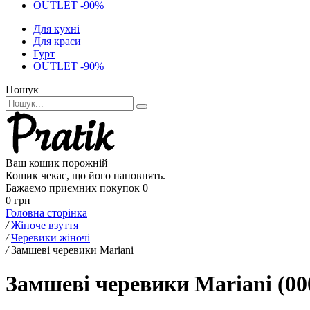
OUTLET -90%
Для кухні
Для краси
Гурт
OUTLET -90%
Пошук
Ваш кошик порожній
Кошик чекає, що його наповнять.
Бажаємо приємних покупок
0
0 грн
Головна сторінка
/
Жіноче взуття
/
Черевики жіночі
/
Замшеві черевики Mariani
Замшеві черевики Mariani (00