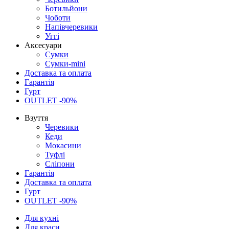
Ботильйони
Чоботи
Напівчеревики
Уггі
Аксесуари
Сумки
Сумки-mini
Доставка та оплата
Гарантія
Гурт
OUTLET -90%
Взуття
Черевики
Кеди
Мокасини
Туфлі
Сліпони
Гарантія
Доставка та оплата
Гурт
OUTLET -90%
Для кухні
Для краси