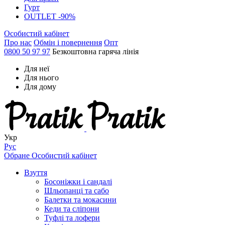
Гурт
OUTLET -90%
Особистий кабінет
Про нас
Обмін і повернення
Опт
0800 50 97 97
Безкоштовна гаряча лінія
Для неї
Для нього
Для дому
Укр
Рус
Обране
Особистий кабінет
Взуття
Босоніжки і сандалі
Шльопанці та сабо
Балетки та мокасини
Кеди та сліпони
Туфлі та лофери