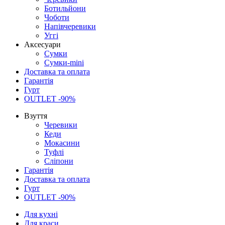
Ботильйони
Чоботи
Напівчеревики
Уггі
Аксесуари
Сумки
Сумки-mini
Доставка та оплата
Гарантія
Гурт
OUTLET -90%
Взуття
Черевики
Кеди
Мокасини
Туфлі
Сліпони
Гарантія
Доставка та оплата
Гурт
OUTLET -90%
Для кухні
Для краси