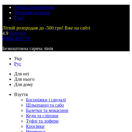
Обмін і повернення
Оплата і доставка
Гурт
Літній розпродаж до -500 грн! Вже на сайті
4.9
Відгуки
0 800 50 97 97
Безкоштовна гаряча лінія
Укр
Рус
Для неї
Для нього
Для дому
Взуття
Босоніжки і сандалі
Шльопанці та сабо
Балетки та мокасини
Кеди та сліпони
Туфлі та лофери
Кросівки
Черевики