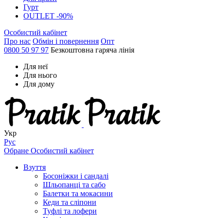
Гурт
OUTLET -90%
Особистий кабінет
Про нас
Обмін і повернення
Опт
0800 50 97 97
Безкоштовна гаряча лінія
Для неї
Для нього
Для дому
Укр
Рус
Обране
Особистий кабінет
Взуття
Босоніжки і сандалі
Шльопанці та сабо
Балетки та мокасини
Кеди та сліпони
Туфлі та лофери