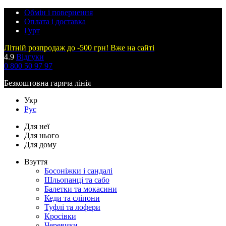
Обмін і повернення
Оплата і доставка
Гурт
Літній розпродаж до -500 грн! Вже на сайті
4.9
Відгуки
0 800 50 97 97
Безкоштовна гаряча лінія
Укр
Рус
Для неї
Для нього
Для дому
Взуття
Босоніжки і сандалі
Шльопанці та сабо
Балетки та мокасини
Кеди та сліпони
Туфлі та лофери
Кросівки
Черевики