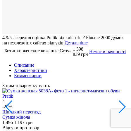
4.9/5 - середня оцiнка Pratik вiд клієнтів
?
Більше 2000 думок
на незалежних сайтах відгуків
Детальніше
1 398
Ботинки женские кожаные Grossi
Немає в наявності
839 грн
Описание
Характеристики
Комментарии
З цим товаром купують
4
3
-20%
Швидкий перегляд
Сумка жіноча
С
1 496
1 197 грн
1
Відгуки про товар