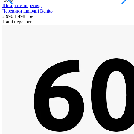
-50%
Швидкий перегляд
Черевики шкіряні Benito
З
2 996
1 498 грн
3
Наші переваги