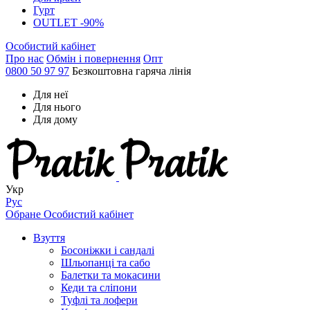
Гурт
OUTLET -90%
Особистий кабінет
Про нас
Обмін і повернення
Опт
0800 50 97 97
Безкоштовна гаряча лінія
Для неї
Для нього
Для дому
Укр
Рус
Обране
Особистий кабінет
Взуття
Босоніжки і сандалі
Шльопанці та сабо
Балетки та мокасини
Кеди та сліпони
Туфлі та лофери