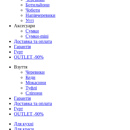
Ботильйони
Чоботи
Напівчеревики
Уггі
Аксесуари
Сумки
Сумки-mini
Доставка та оплата
Гарантія
Гурт
OUTLET -90%
Взуття
Черевики
Кеди
Мокасини
Туфлі
Сліпони
Гарантія
Доставка та оплата
Гурт
OUTLET -90%
Для кухні
Для краси