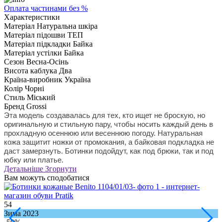
Оплата частинами без %
Характеристики
Матеріал
Натуральна шкіра
Матеріал підошви
ТЕП
Матеріал підкладки
Байка
Матеріал устілки
Байка
Сезон
Весна-Осінь
Висота каблука
Два
Країна-виробник
Україна
Колір
Чорні
Стиль
Міський
Бренд
Grossi
Эта модель создавалась для тех, кто ищет не броскую, но
оригинальную и стильную пару, чтобы носить каждый день в
прохладную осеннюю или весеннюю погоду. Натуральная
кожа защитит ножки от промокания, а байковая подкладка не
даст замерзнуть. Ботинки подойдут, как под брюки, так и под
юбку или платье.
Детальніше
Згорнути
Вам можуть сподобатися
54
2
Зима 2023
З