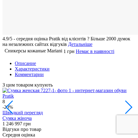
4.9/5 - середня оцiнка Pratik вiд клієнтів
?
Більше 2000 думок
на незалежних сайтах відгуків
Детальніше
Сникерсы кожаные Mariani
1 грн
Немає в наявності
Описание
Характеристики
Комментарии
З цим товаром купують
8
1
-20%
Швидкий перегляд
Сумка жіноча
С
1 246
997 грн
3
Відгуки про товар
Середня оцінка