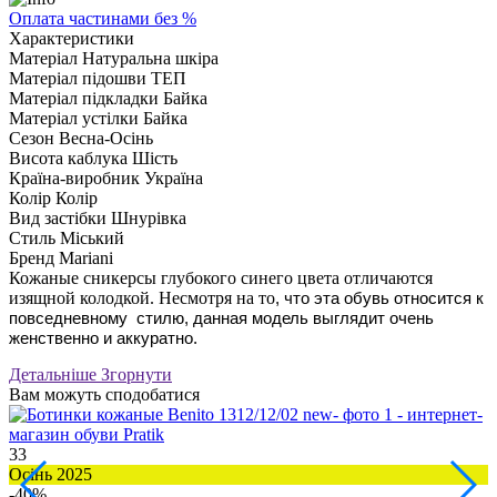
Оплата частинами без %
Характеристики
Матеріал
Натуральна шкіра
Матеріал підошви
ТЕП
Матеріал підкладки
Байка
Матеріал устілки
Байка
Сезон
Весна-Осінь
Висота каблука
Шість
Країна-виробник
Україна
Колір
Колір
Вид застібки
Шнурівка
Стиль
Міський
Бренд
Mariani
Кожаные сникерсы глубокого синего цвета отличаются
изящной колодкой. Несмотря на то
,
что эта обувь относится к
повседневному
стилю
,
данная модель выглядит очень
женственно и аккуратно
.
Детальніше
Згорнути
Вам можуть сподобатися
33
4
Осінь 2025
В
-40%