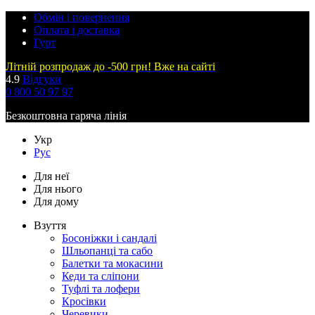
Обмін і повернення
Оплата і доставка
Гурт
Літній розпродаж до -500 грн! Вже на сайті
4.9
Відгуки
0 800 50 97 97
Безкоштовна гаряча лінія
Укр
Рус
Для неї
Для нього
Для дому
Взуття
Босоніжки і сандалі
Шльопанці та сабо
Балетки та мокасини
Кеди та сліпони
Туфлі та лофери
Кросівки
Черевики