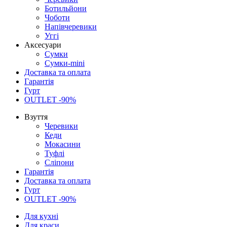
Ботильйони
Чоботи
Напівчеревики
Уггі
Аксесуари
Сумки
Сумки-mini
Доставка та оплата
Гарантія
Гурт
OUTLET -90%
Взуття
Черевики
Кеди
Мокасини
Туфлі
Сліпони
Гарантія
Доставка та оплата
Гурт
OUTLET -90%
Для кухні
Для краси