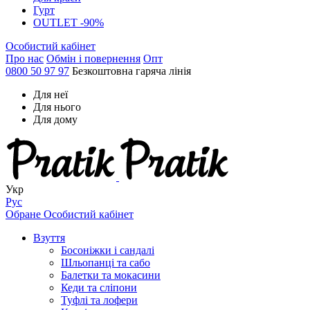
Гурт
OUTLET -90%
Особистий кабінет
Про нас
Обмін і повернення
Опт
0800 50 97 97
Безкоштовна гаряча лінія
Для неї
Для нього
Для дому
Укр
Рус
Обране
Особистий кабінет
Взуття
Босоніжки і сандалі
Шльопанці та сабо
Балетки та мокасини
Кеди та сліпони
Туфлі та лофери