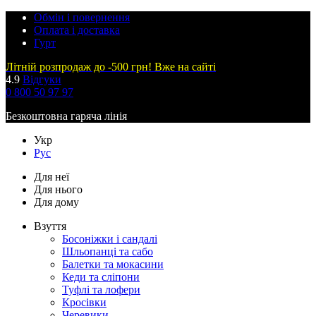
Обмін і повернення
Оплата і доставка
Гурт
Літній розпродаж до -500 грн! Вже на сайті
4.9
Відгуки
0 800 50 97 97
Безкоштовна гаряча лінія
Укр
Рус
Для неї
Для нього
Для дому
Взуття
Босоніжки і сандалі
Шльопанці та сабо
Балетки та мокасини
Кеди та сліпони
Туфлі та лофери
Кросівки
Черевики