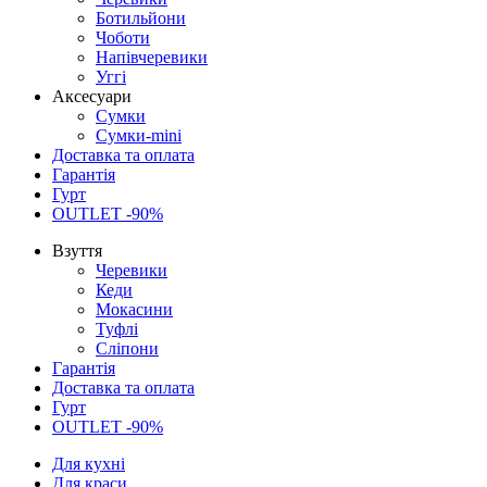
Ботильйони
Чоботи
Напівчеревики
Уггі
Аксесуари
Сумки
Сумки-mini
Доставка та оплата
Гарантія
Гурт
OUTLET -90%
Взуття
Черевики
Кеди
Мокасини
Туфлі
Сліпони
Гарантія
Доставка та оплата
Гурт
OUTLET -90%
Для кухні
Для краси