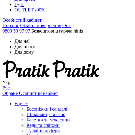
Гурт
OUTLET -90%
Особистий кабінет
Про нас
Обмін і повернення
Опт
0800 50 97 97
Безкоштовна гаряча лінія
Для неї
Для нього
Для дому
Укр
Рус
Обране
Особистий кабінет
Взуття
Босоніжки і сандалі
Шльопанці та сабо
Балетки та мокасини
Кеди та сліпони
Туфлі та лофери