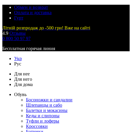
Обмен и возврат
Оплата и доставка
Гурт
Літній розпродаж до -500 грн! Вже на сайті
4.9
Отзывы
0 800 50 97 97
Бесплатная горячая линия
Укр
Рус
Для нее
Для него
Для дома
Обувь
Босоножки и сандалии
Шлепанцы и сабо
Балетки и мокасины
Кеды и слипоны
Туфли и лоферы
Кроссовки
Ботинки