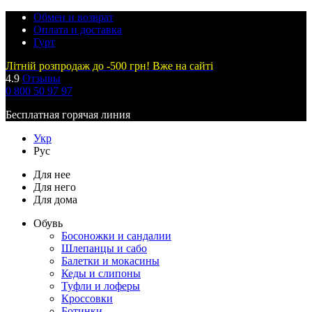
Обмен и возврат
Оплата и доставка
Гурт
Літній розпродаж до -500 грн! Вже на сайті
4.9
Отзывы
0 800 50 97 97
Бесплатная горячая линия
Укр
Рус
Для нее
Для него
Для дома
Обувь
Босоножки и сандалии
Шлепанцы и сабо
Балетки и мокасины
Кеды и слипоны
Туфли и лоферы
Кроссовки
Ботинки